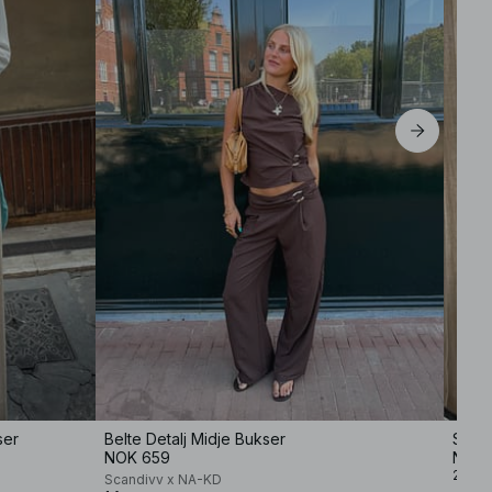
ser
Belte Detalj Midje Bukser
Struk
NOK 659
NOK 
2 farg
Scandivv x NA-KD