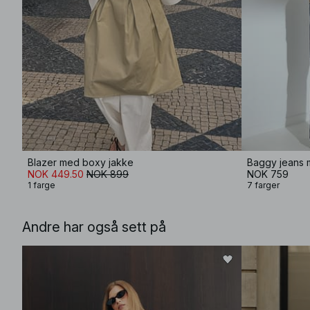
Blazer med boxy jakke
Baggy jeans m
NOK 449.50
NOK 899
NOK 759
1 farge
7 farger
Andre har også sett på