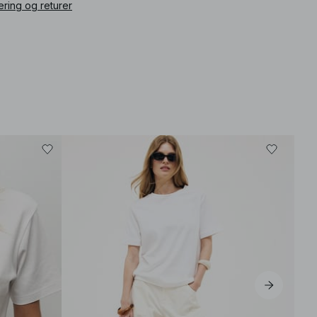
ering og returer
Best