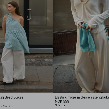
talj Bred Bukse
Elastisk midje mid-rise satengbuk
NOK 559
3 farger
a x NA-KD