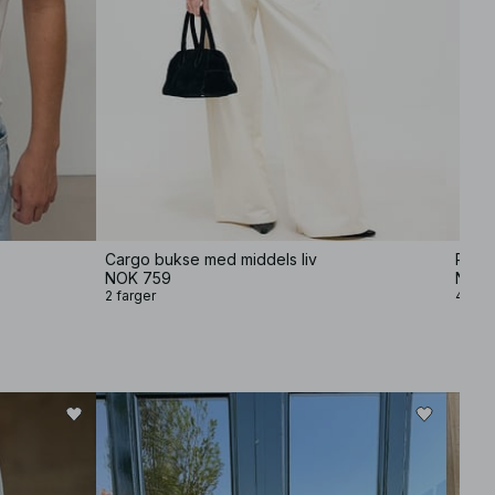
Cargo bukse med middels liv
Route
NOK 759
NOK 
2 farger
4 farg