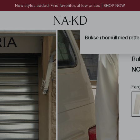
FINAL SALE | SHOP NOW
New styles added: Find favorites at low prices | SHOP NOW
FINAL SALE | SHOP NOW
NA-
Bu
NO
Far