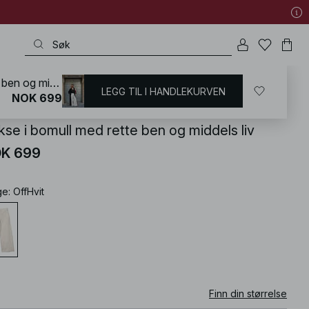
Bukse i bomull med rette ben og middels liv
LEGG TIL I HANDLEKURVEN
KD
/
Bukser
/
Bukser med rette ben
NOK 699
kse i bomull med rette ben og middels liv
K 699
ge
:
OffHvit
Finn din størrelse