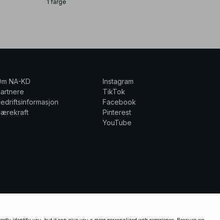
1 farge
Om NA-KD
Instagram
artnere
TikTok
edriftsinformasjon
Facebook
ærekraft
Pinterest
YouTube