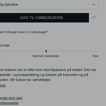
lg størrelse
LEGG TIL I HANDLEKURVEN
frakt til Norge innen 2-4 virkedager*
SFORM
n
Normal i størrelsen
Stor
ne buksen har ei rette bein med tilpassere på midjen. Den har
glidelås- og knapplukking og lommer på framsiden og på
iden. Vår bukse har sømdetaljer.
 mer
ikkelnummer
:
1100-013092-0260
erials and care
rrelsesguide