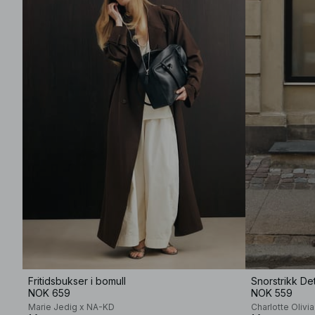
Fritidsbukser i bomull
Snorstrikk De
NOK 659
NOK 559
Marie Jedig x NA-KD
Charlotte Olivi