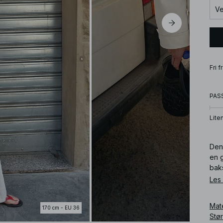
Ve
Fri 
PAS
Lite
Den
en 
baks
Les
Art
Mat
170 cm - EU 36
Stø