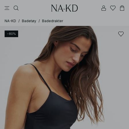
bukser
topper
kjoler
brune
svarte
NA-KD
/
Badetøy
/
Badedrakter
−80%