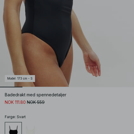
Model
:
173 cm - S
Badedrakt med spennedetaljer
NOK 111.80
NOK 559
Farge
:
Svart