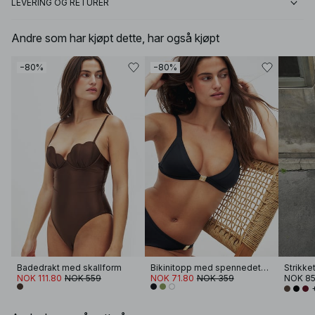
LEVERING OG RETURER
Andre som har kjøpt dette, har også kjøpt
−80%
−80%
Badedrakt med skallform
Bikinitopp med spennedetaljer
NOK 111.80
NOK 559
NOK 71.80
NOK 359
NOK 8