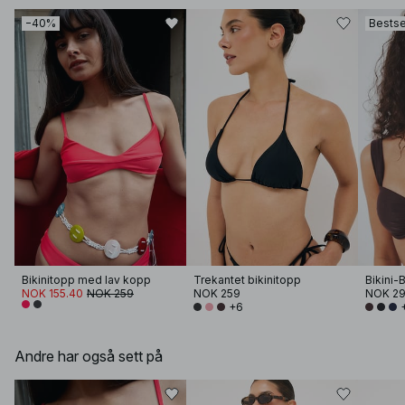
−40%
Bestse
Bikinitopp med lav kopp
Trekantet bikinitopp
NOK 155.40
NOK 259
NOK 259
NOK 2
+6
Andre har også sett på