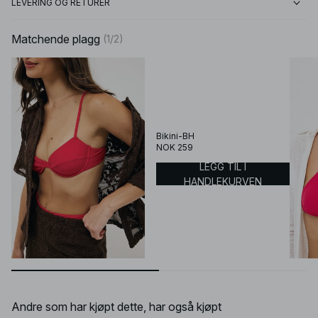
LEVERING OG RETURER
Matchende plagg
(
1
/
2
)
Bikini-BH
NOK 259
LEGG TIL I
HANDLEKURVEN
Andre som har kjøpt dette, har også kjøpt