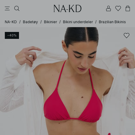
bukser
topper
kjoler
brune
hvite
NA-KD
/
Badetøy
/
Bikinier
/
Bikini underdeler
/
Brazilian Bikinis
−40%