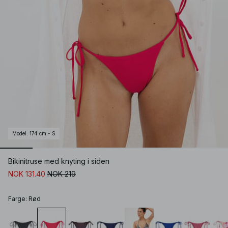
Model
:
174 cm - S
Bikinitruse med knyting i siden
NOK 131.40
NOK 219
Farge
:
Rød