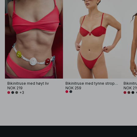
Bikinitruse med høyt liv
Bikinitruse med tynne stropper
Bikinitr
NOK 219
NOK 259
NOK 21
+3