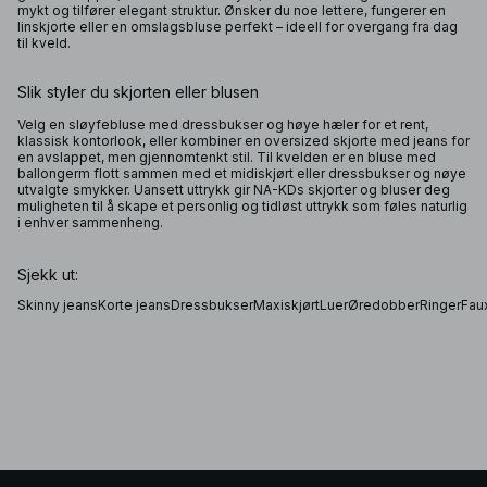
mykt og tilfører elegant struktur. Ønsker du noe lettere, fungerer en
linskjorte eller en omslagsbluse perfekt – ideell for overgang fra dag
til kveld.
Slik styler du skjorten eller blusen
Velg en sløyfebluse med dressbukser og høye hæler for et rent,
klassisk kontorlook, eller kombiner en oversized skjorte med jeans for
en avslappet, men gjennomtenkt stil. Til kvelden er en bluse med
ballongerm flott sammen med et midiskjørt eller dressbukser og nøye
utvalgte smykker. Uansett uttrykk gir NA-KDs skjorter og bluser deg
muligheten til å skape et personlig og tidløst uttrykk som føles naturlig
i enhver sammenheng.
Sjekk ut:
Skinny jeans
Korte jeans
Dressbukser
Maxiskjørt
Luer
Øredobber
Ringer
Faux