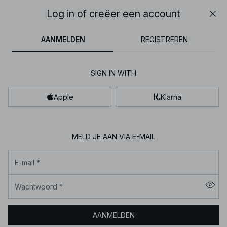
30% OFF EVERYTHING | SHOP NOW
Log in of creëer een account
Slui
NA-
jurken
tops
broeken
kleding
bruine
30% OFF EVERYTHING | SHOP NOW
FINAL SALE | SHOP NOW
AANMELDEN
REGISTREREN
KD
|
Koop
SIGN IN WITH
dameskleding
en
Apple
Klarna
mode
online
MELD JE AAN VIA E-MAIL
E-mail
*
Wachtwoord
*
AANMELDEN