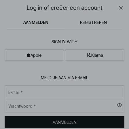
30% OFF EVERYTHING | SHOP NOW
Log in of creëer een account
Slui
NA-
jurken
broeken
tops
kleding
bruine
14h 01m 37s
30% OFF EVERYTHING | SHOP NOW
FINAL SALE | SHOP NOW
AANMELDEN
REGISTREREN
KD
|
Koop
SIGN IN WITH
dameskleding
en
Apple
Klarna
mode
online
MELD JE AAN VIA E-MAIL
E-mail
*
Wachtwoord
*
14h 01m 38s
AANMELDEN