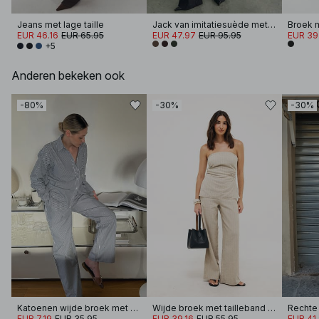
Jeans met lage taille
Jack van imitatiesuède met rits
Broek m
EUR 46.16
EUR 65.95
EUR 47.97
EUR 95.95
EUR 39
+5
Anderen bekeken ook
-80%
-30%
-30%
Katoenen wijde broek met elastische taille
Wijde broek met tailleband van linnenmix
EUR 7.19
EUR 35.95
EUR 39.16
EUR 55.95
EUR 41