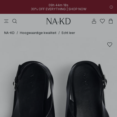
09h 44m 18s
30% OFF EVERYTHING | SHOP NOW
jurken
broeken
tops
bruine
zwarte
NA-KD
/
Hoogwaardige kwaliteit
/
Echt leer