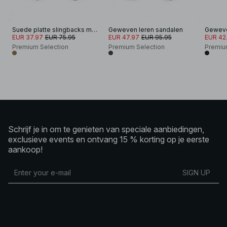
Suede platte slingbacks met brede band
Geweven leren sandalen
Geweven
EUR 37.97
EUR 75.95
EUR 47.97
EUR 95.95
EUR 42
Premium Selection
Premium Selection
Premiu
Schrijf je in om te genieten van speciale aanbiedingen,
exclusieve events en ontvang 15 % korting op je eerste
aankoop!
SIGN UP