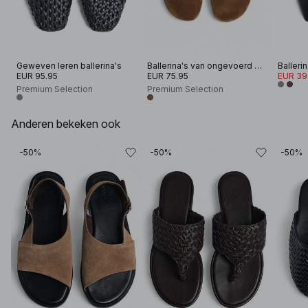
Geweven leren ballerina's
Ballerina's van ongevoerd suède
Balleri
EUR 95.95
EUR 75.95
EUR 39
Premium Selection
Premium Selection
Anderen bekeken ook
-50%
-50%
-50%