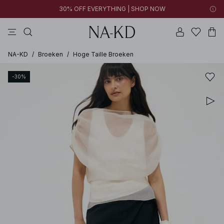
30% OFF EVERYTHING | SHOP NOW
jurken
broeken
tops
kleding
zwarte
NA-KD
/
Broeken
/
Hoge Taille Broeken
-30%