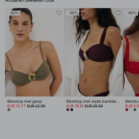
Anderen bekeken ook
-40%
-30%
-80%
Bikinitop met gesp
Bikinitop met wijde banddetail
EUR 13.77
EUR 22.95
EUR 18.16
EUR 25.95
EUR 5.