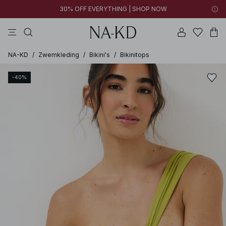
30% OFF EVERYTHING | SHOP NOW
jurken
tops
broeken
kleding
bruine
NA-KD
/
Zwemkleding
/
Bikini's
/
Bikinitops
-40%