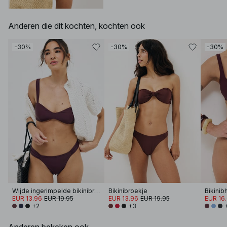
Anderen die dit kochten, kochten ook
-30%
-30%
-30%
Wijde ingerimpelde bikinibroek
Bikinibroekje
Bikinib
EUR 13.96
EUR 19.95
EUR 13.96
EUR 19.95
EUR 16
+2
+3