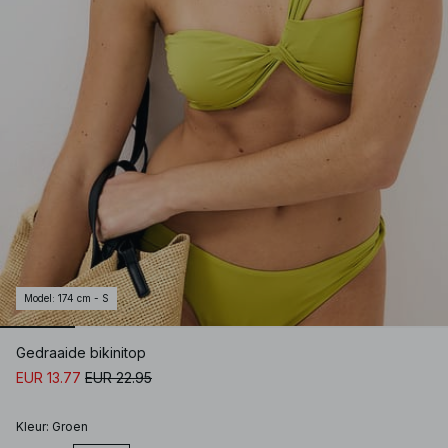
Model
:
174 cm - S
Gedraaide bikinitop
EUR 13.77
EUR 22.95
Kleur
:
Groen