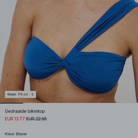
Model
:
174 cm - S
Gedraaide bikinitop
EUR 13.77
EUR 22.95
Kleur
:
Blauw