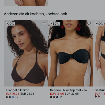
Anderen die dit kochten, kochten ook
-30%
-30%
-40%
Triangel bikinitop
Bandeau bikinitop met knoop aan de voorkant
EUR 16.06
EUR 22.95
EUR 16.06
EUR 22.95
EUR 11.
+9
+1