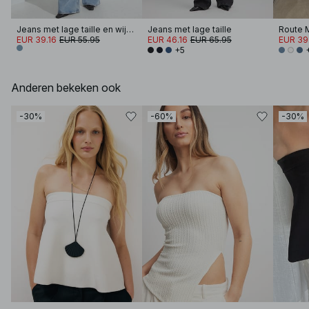
Jeans met lage taille en wijde pijpen en naaddetails
Jeans met lage taille
EUR 39.16
EUR 55.95
EUR 46.16
EUR 65.95
EUR 39
+5
Anderen bekeken ook
-30%
-60%
-30%