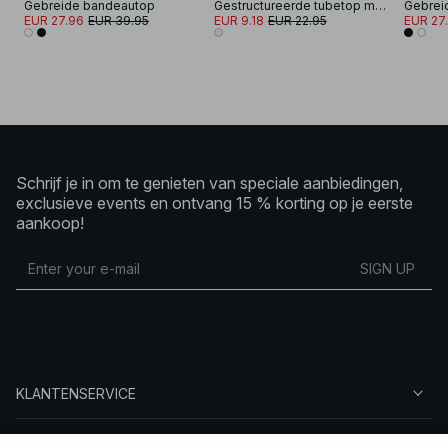
Gebreide bandeautop
Gestructureerde tubetop met split aan de zijkant
Gebrei
EUR 27.96
EUR 39.95
EUR 9.18
EUR 22.95
EUR 27
Schrijf je in om te genieten van speciale aanbiedingen,
exclusieve events en ontvang 15 % korting op je eerste
aankoop!
SIGN UP
KLANTENSERVICE
OVER NA-KD