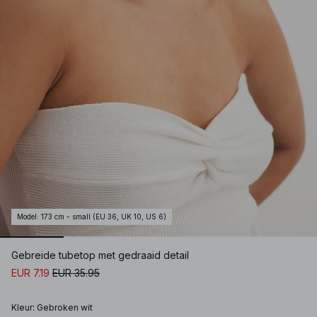
Model
:
173 cm - small (EU 36, UK 10, US 6)
Gebreide tubetop met gedraaid detail
EUR 7.19
EUR 35.95
Kleur
:
Gebroken wit