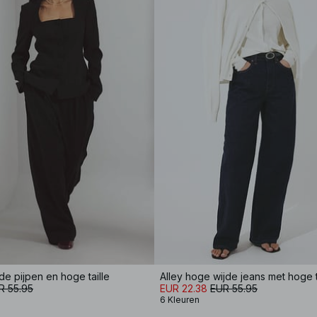
de pijpen en hoge taille
Alley hoge wijde jeans met hoge t
R 55.95
EUR 22.38
EUR 55.95
6 Kleuren