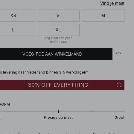
Vind je maat
XS
S
M
L
XL
Nog maar een paar
verkrijgbaar
VOEG TOE AAN WINKELMAND
is levering naar Nederland binnen 3-5 werkdagen*
30% OFF EVERYTHING
VORM
n
Precies op maat
Groot