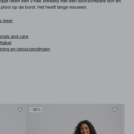
 topje heeft een v-nek ontwerp met een doorzichtbare stof en
 plooi op de borst. Het heeft lange mouwen.
ikelnummer
s meer
:
1100-013358-0002
erials and care
ttabel
ering en retourzendingen
-30%
-30