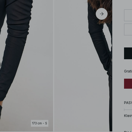
Grat
PAS
Klei
173 cm - S