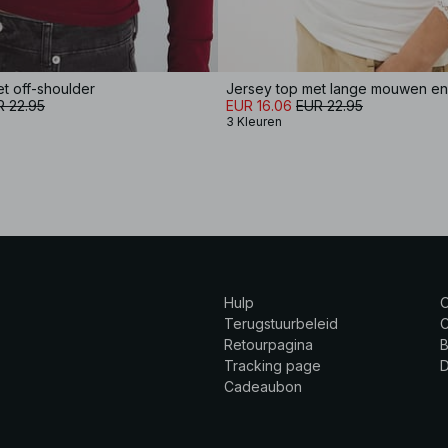
t off-shoulder
R 22.95
EUR 16.06
EUR 22.95
3 Kleuren
Hulp
Terugstuurbeleid
C
Retourpagina
B
Tracking page
Cadeaubon