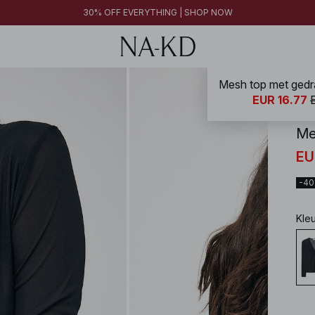
30% OFF EVERYTHING | SHOP NOW
Mesh top met gedra
NA-
EUR 16.77
Me
EU
-4
Kle