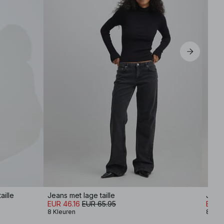
aille
Jeans met lage taille
Jeans
EUR 46.16
EUR 65.95
EUR 
8 Kleuren
8 Kle