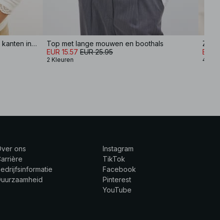
Jersey top met lange mouwen en kanten inzet
Top met lange mouwen en boothals
EUR 15.57
EUR 25.95
EUR 2
2 Kleuren
4 Kle
Over ons
Instagram
arrière
TikTok
edrijfsinformatie
Facebook
Duurzaamheid
Pinterest
YouTube