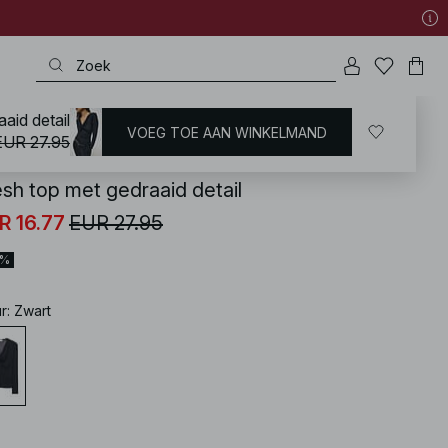
aid detail
VOEG TOE AAN WINKELMAND
KD
/
Tops
/
Tops met ruches
EUR 27.95
sh top met gedraaid detail
R 16.77
EUR 27.95
0%
ur
:
Zwart