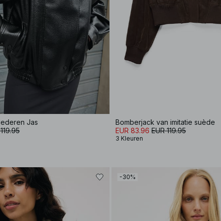
lederen Jas
Bomberjack van imitatie suède
119.95
EUR 83.96
EUR 119.95
3 Kleuren
-30%