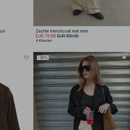
uur
Zachte trenchcoat met riem
EUR 76.96
EUR 109.95
4 Kleuren
-30%