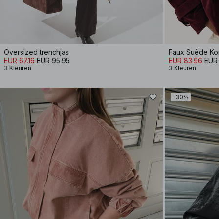
Oversized trenchjas
Faux Suède Ko
EUR 67.16
EUR 95.95
EUR 83.96
EUR 
3 Kleuren
3 Kleuren
-30%