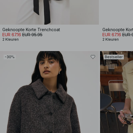
Geknoopte Korte Trenchcoat
Geknoopte Kor
EUR 67.16
EUR 95.95
EUR 67.16
EUR 
2 Kleuren
2 Kleuren
-30%
Bestseller