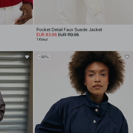
Pocket Detail Faux Suede Jacket
EUR 83.96
EUR 119.95
1 Kleur
-30%