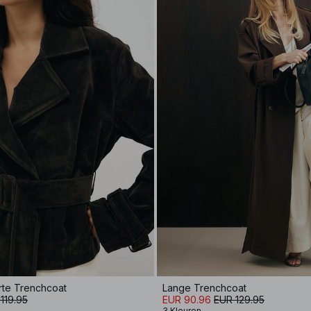
rte Trenchcoat
Lange Trenchcoat
119.95
EUR 90.96
EUR 129.95
3 Kleuren