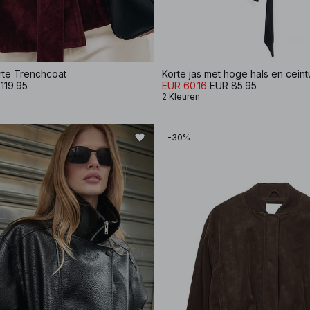
rte Trenchcoat
Korte jas met hoge hals en ceint
119.95
EUR 60.16
EUR 85.95
2 Kleuren
-30%