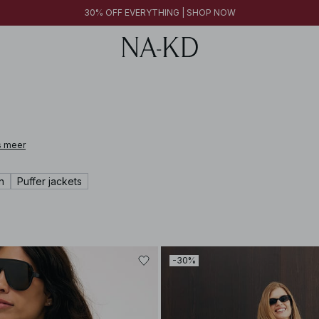
30% OFF EVERYTHING | SHOP NOW
s meer
n
Puffer jackets
-30%