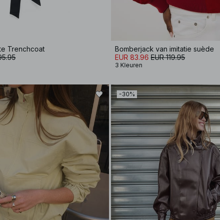
te Trenchcoat
Bomberjack van imitatie suède
95.95
EUR 83.96
EUR 119.95
3 Kleuren
-30%