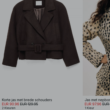
Korte jas met brede schouders
Jas met nepbon
EUR 90.96
EUR 129.95
EUR 97.96
EUR 
2 Kleuren
1 Kleur