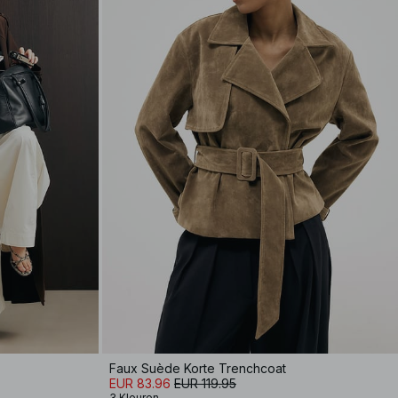
Faux Suède Korte Trenchcoat
EUR 83.96
EUR 119.95
3 Kleuren