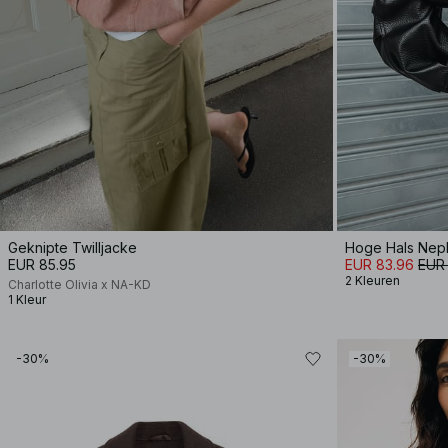
Geknipte Twilljacke
Hoge Hals Nep
EUR 85.95
EUR 83.96
EUR 
2 Kleuren
Charlotte Olivia x NA-KD
1 Kleur
-30%
-30%