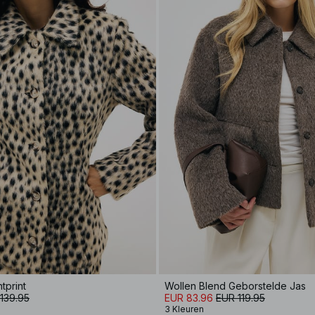
tprint
Wollen Blend Geborstelde Jas
139.95
EUR 83.96
EUR 119.95
3 Kleuren