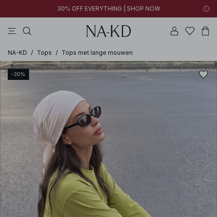
30% OFF EVERYTHING | SHOP NOW
jurken
broeken
tops
bruine
witte
NA-KD
/
Tops
/
Tops met lange mouwen
-30%