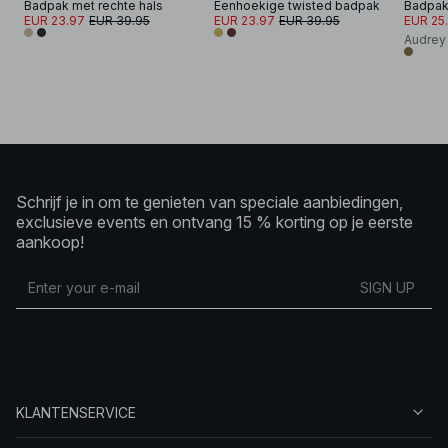
Badpak met rechte hals
Eenhoekige twisted badpak
Badpak
EUR 23.97
EUR 39.95
EUR 23.97
EUR 39.95
EUR 25.
Audrey
Schrijf je in om te genieten van speciale aanbiedingen,
exclusieve events en ontvang 15 % korting op je eerste
aankoop!
SIGN UP
KLANTENSERVICE