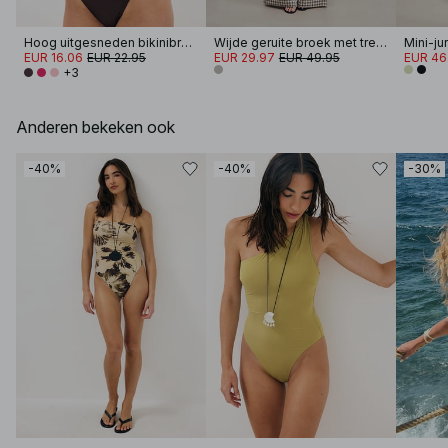
Hoog uitgesneden bikinibroekje
Wijde geruite broek met trekkoord
EUR 16.06
EUR 22.95
EUR 29.97
EUR 49.95
EUR 46
+3
Anderen bekeken ook
-40%
-40%
-30%