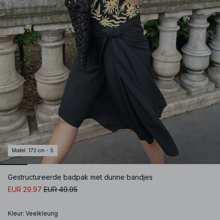
Model
:
173 cm - S
Gestructureerde badpak met dunne bandjes
EUR 29.97
EUR 49.95
Kleur
:
Veelkleurig