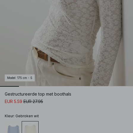
Model
:
175 cm - S
Gestructureerde top met boothals
EUR 5.59
EUR 27.95
Kleur
:
Gebroken wit