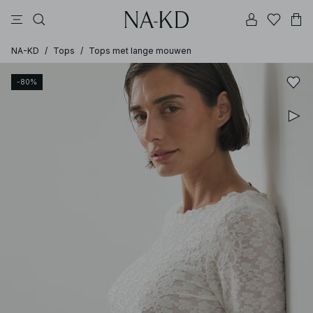
jurken
tops
broeken
kleding
bruine
NA-KD
/
Tops
/
Tops met lange mouwen
-80%