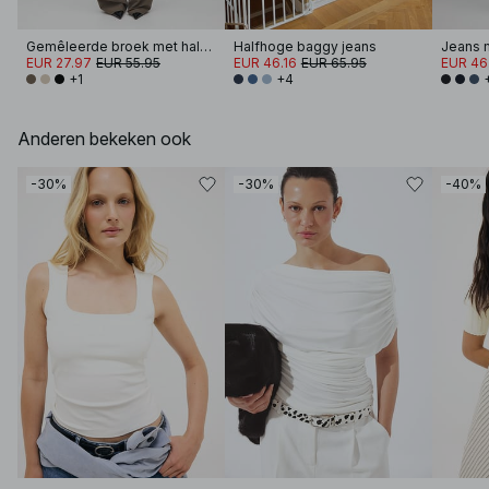
Gemêleerde broek met halfhoge taille
Halfhoge baggy jeans
Jeans m
EUR 27.97
EUR 55.95
EUR 46.16
EUR 65.95
EUR 46
+1
+4
Anderen bekeken ook
-30%
-30%
-40%