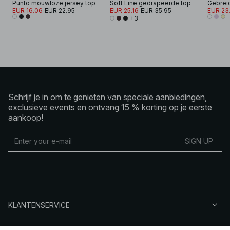
Punto mouwloze jersey top
Soft Line gedrapeerde top
EUR 16.06
EUR 22.95
EUR 25.16
EUR 35.95
EUR 23
+3
Schrijf je in om te genieten van speciale aanbiedingen,
exclusieve events en ontvang 15 % korting op je eerste
aankoop!
SIGN UP
KLANTENSERVICE