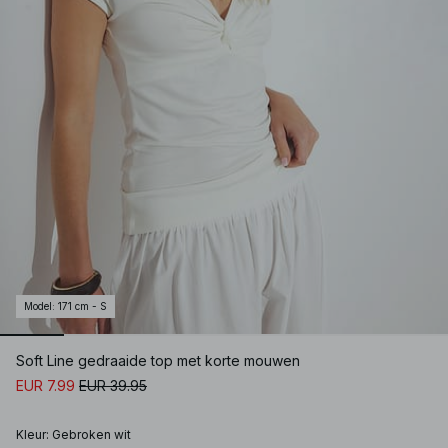
Model
:
171 cm - S
Soft Line gedraaide top met korte mouwen
EUR 7.99
EUR 39.95
Kleur
:
Gebroken wit