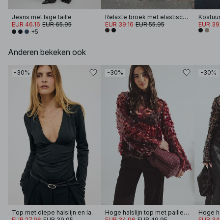
Jeans met lage taille
Relaxte broek met elastische achterkant
EUR 46.16
EUR 65.95
EUR 39.16
EUR 55.95
EUR 39
+5
Anderen bekeken ook
-30%
-30%
-30%
Top met diepe halslijn en lange mouwen
Hoge halslijn top met pailletten
EUR 27.96
EUR 39.95
EUR 34.96
EUR 49.95
EUR 34