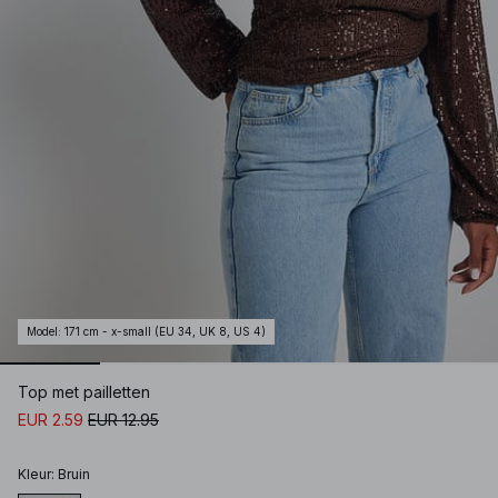
Model
:
171 cm - x-small (EU 34, UK 8, US 4)
Top met pailletten
EUR 2.59
EUR 12.95
Kleur
:
Bruin