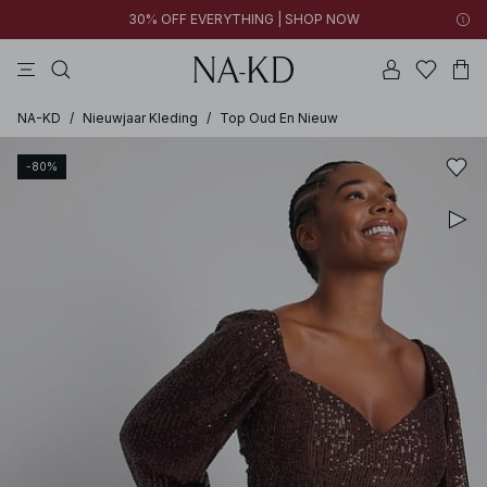
30% OFF EVERYTHING | SHOP NOW
jurken
broeken
tops
kleding
bruine
NA-KD
/
Nieuwjaar Kleding
/
Top Oud En Nieuw
-80%