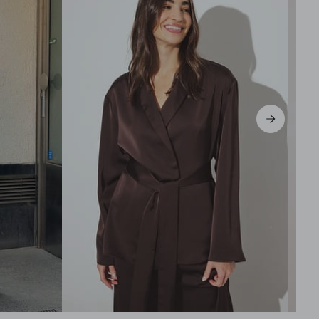
S
M
L
XL