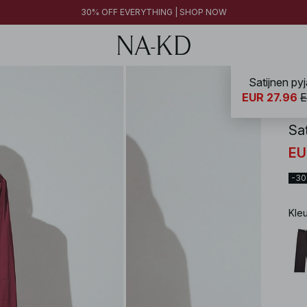
30% OFF EVERYTHING | SHOP NOW
Satijnen p
NA-
EUR 27.96
E
Sa
EU
-3
Kle