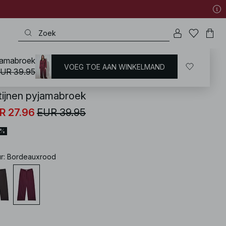
yjamabroek
VOEG TOE AAN WINKELMAND
KD
/
Lingerie
/
Nachtmode
UR 39.95
tijnen pyjamabroek
R 27.96
EUR 39.95
0%
ur
:
Bordeauxrood