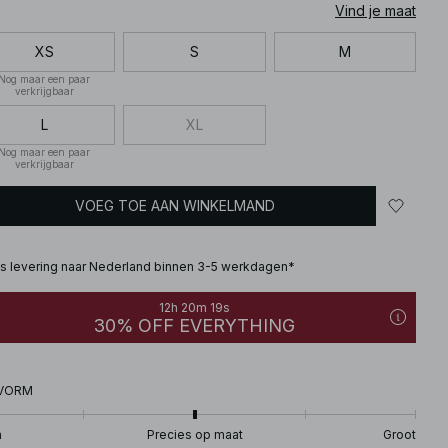
Vind je maat
XS
S
M
Nog maar een paar
verkrijgbaar
L
XL
Nog maar een paar
verkrijgbaar
VOEG TOE AAN WINKELMAND
is levering naar Nederland binnen 3-5 werkdagen*
12h 20m 18s
30% OFF EVERYTHING
VORM
n
Precies op maat
Groot