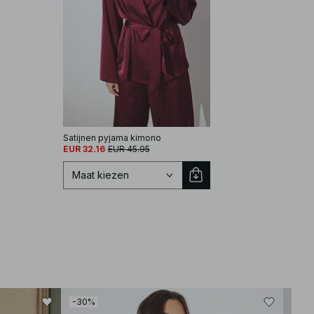
Satijnen pyjama kimono
EUR 32.16
EUR 45.95
Maat kiezen
Selecteer maat
-30%
-30
XS