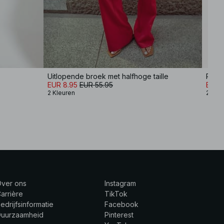
Uitlopende broek met halfhoge taille
Recht
EUR 8.95
EUR 55.95
EUR 3
2 Kleuren
2 Kle
Over ons
Instagram
arrière
TikTok
edrijfsinformatie
Facebook
Duurzaamheid
Pinterest