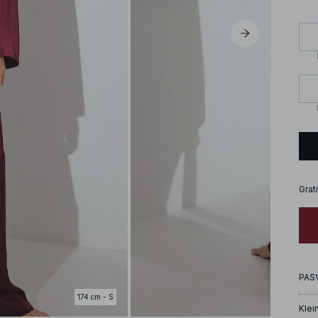
Grat
PAS
174 cm - S
Klei