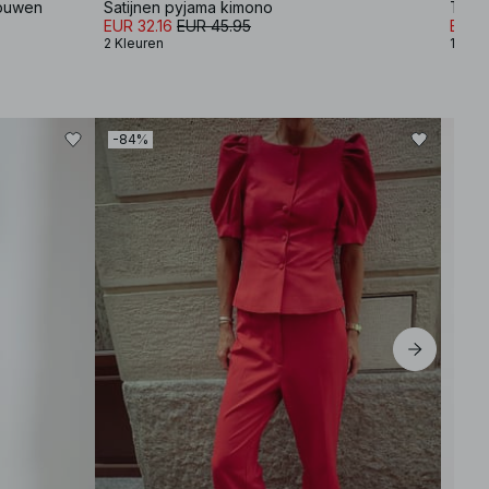
mouwen
Satijnen pyjama kimono
Tang
EUR 32.16
EUR 45.95
EUR 
2 Kleuren
1 Kleu
-84%
-30