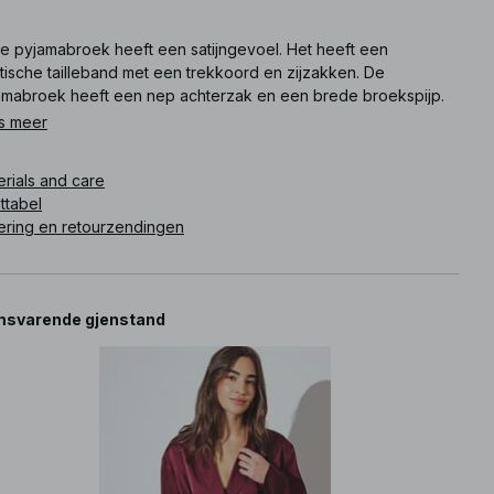
e pyjamabroek heeft een satijngevoel. Het heeft een
tische tailleband met een trekkoord en zijzakken. De
amabroek heeft een nep achterzak en een brede broekspijp.
e pyjamabroek komt in bourgondisch.
s meer
ikelnummer
:
1100-012441-0230
erials and care
ttabel
ering en retourzendingen
svarende gjenstand