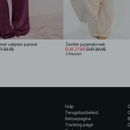
met satijnen paneel
Zachte pyjamabroek
R 39.95
EUR 27.96
EUR 39.95
2 Kleuren
Hulp
Terugstuurbeleid
C
Retourpagina
B
Tracking page