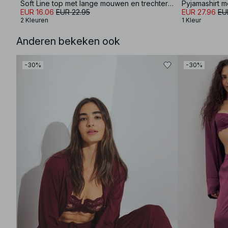
Soft Line top met lange mouwen en trechterhals
Pyjamashirt m
EUR 16.06
EUR 22.95
EUR 27.96
EU
2 Kleuren
1 Kleur
Anderen bekeken ook
-30%
-30%