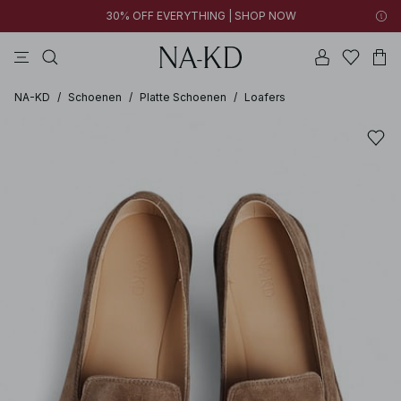
30% OFF EVERYTHING | SHOP NOW
broeken
tops
kleding
bruine
katoenen
NA-KD
/
Schoenen
/
Platte Schoenen
/
Loafers