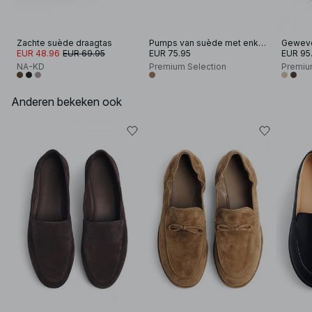
Zachte suède draagtas
Pumps van suède met enkelband
Geweve
EUR 48.96
EUR 69.95
EUR 75.95
EUR 95
NA-KD
Premium Selection
Premiu
Anderen bekeken ook