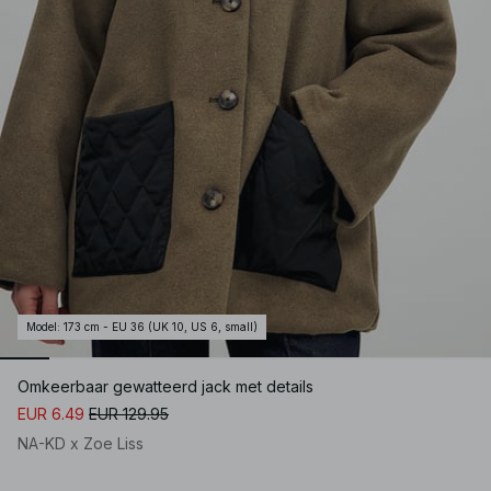
Model
:
173 cm - EU 36 (UK 10, US 6, small)
Omkeerbaar gewatteerd jack met details
EUR 6.49
EUR 129.95
NA-KD x Zoe Liss