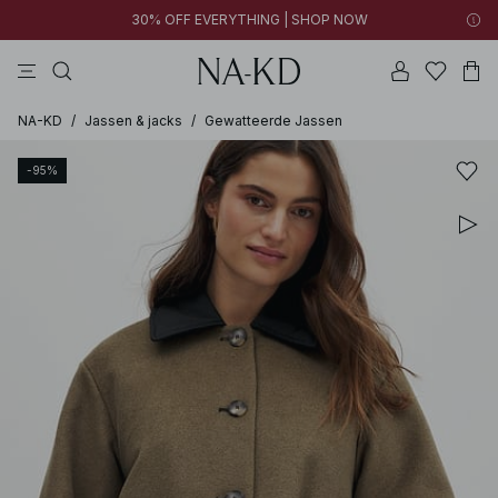
30% OFF EVERYTHING | SHOP NOW
jurken
broeken
tops
kleding
zwarte
NA-KD
/
Jassen & jacks
/
Gewatteerde Jassen
-95%