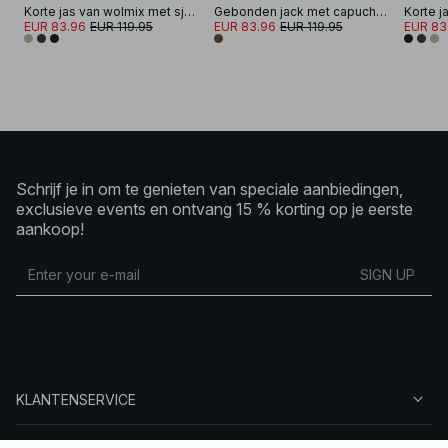
Korte jas van wolmix met sjaaldetail
Gebonden jack met capuchondetail
EUR 83.96
EUR 119.95
EUR 83.96
EUR 119.95
EUR 83
Schrijf je in om te genieten van speciale aanbiedingen,
exclusieve events en ontvang 15 % korting op je eerste
aankoop!
SIGN UP
KLANTENSERVICE