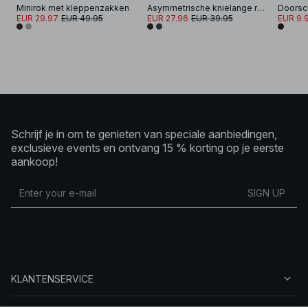
Minirok met kleppenzakken
Asymmetrische knielange rok met lage taille
Doorsc
EUR 29.97
EUR 49.95
EUR 27.96
EUR 39.95
EUR 9.
Schrijf je in om te genieten van speciale aanbiedingen,
exclusieve events en ontvang 15 % korting op je eerste
aankoop!
SIGN UP
KLANTENSERVICE