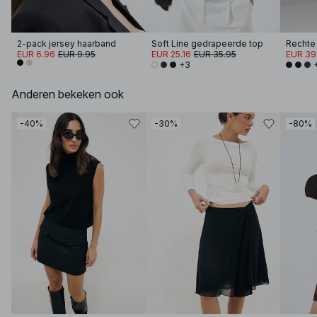
2-pack jersey haarband
Soft Line gedrapeerde top
Rechte 
EUR 6.96
EUR 9.95
EUR 25.16
EUR 35.95
EUR 39
+3
Anderen bekeken ook
-40%
-30%
-80%