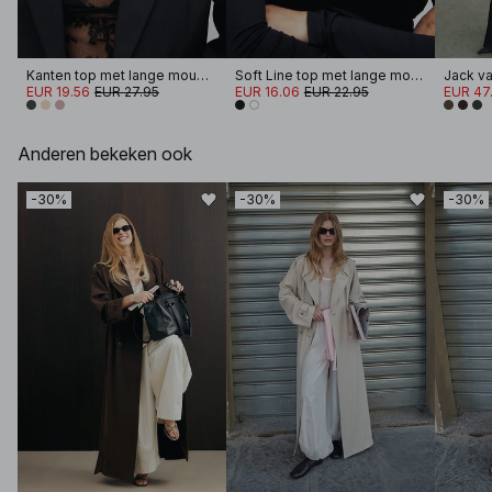
Kanten top met lange mouwen
Soft Line top met lange mouwen en trechterhals
EUR 19.56
EUR 27.95
EUR 16.06
EUR 22.95
EUR 47
Anderen bekeken ook
-30%
-30%
-30%