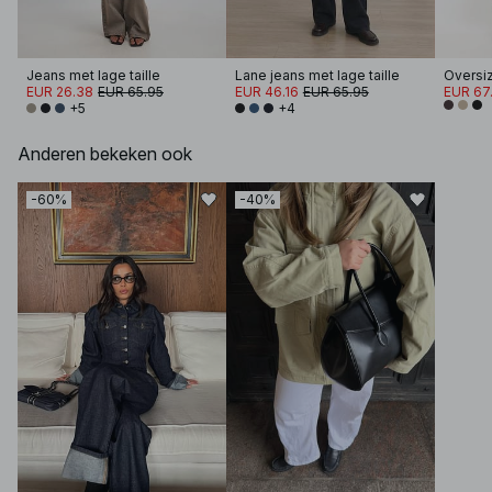
Jeans met lage taille
Lane jeans met lage taille
Oversiz
EUR 26.38
EUR 65.95
EUR 46.16
EUR 65.95
EUR 67.
+5
+4
Anderen bekeken ook
-60%
-40%