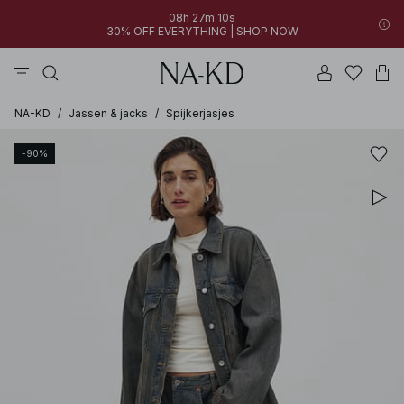
08h 27m 10s
30% OFF EVERYTHING | SHOP NOW
jurken
broeken
tops
bruine
zwarte
NA-KD
/
Jassen & jacks
/
Spijkerjasjes
-90%