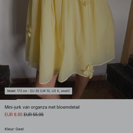
Model
:
173 cm - EU 36 (UK 10, US 6, small)
Mini-jurk van organza met bloemdetail
EUR 8.95
EUR 55.95
Kleur
:
Geel