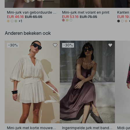
Mini-jurk van geborduurde chiffon met lange mouwen
Mini-jurk met volant en print
EUR 46.16
EUR 65.95
EUR 53.16
EUR 75.95
EUR 19
+1
Anderen bekeken ook
-30%
-30%
Mini-jurk met korte mouwen en strikceintuur
Ingerimpelde jurk met band en volume