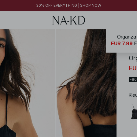
30% OFF EVERYTHING | SHOP NOW
Organza 
NA-
EUR 7.99
E
Or
EU
-8
Kle