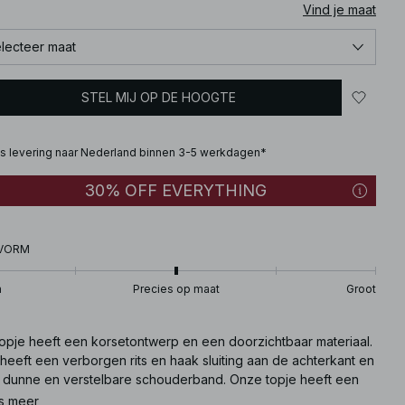
Vind je maat
lecteer maat
STEL MIJ OP DE HOOGTE
is levering naar Nederland binnen 3-5 werkdagen*
30% OFF EVERYTHING
VORM
n
Precies op maat
Groot
 topje heeft een korsetontwerp en een doorzichtbaar materiaal.
heeft een verborgen rits en haak sluiting aan de achterkant en
 dunne en verstelbare schouderband. Onze topje heeft een
vormige hals.
s meer