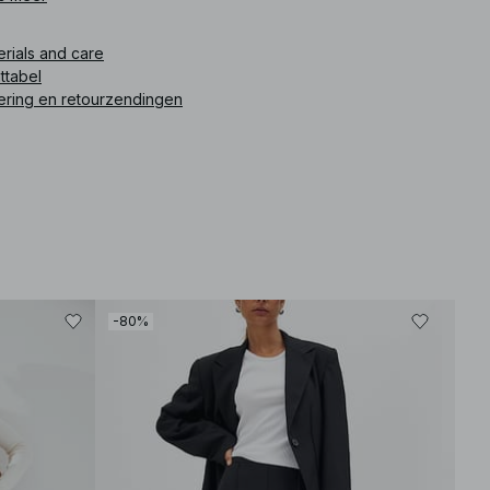
ikelnummer
:
1100-013006-0002
erials and care
ttabel
ering en retourzendingen
-80%
-80