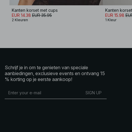
Kanten korset met cups
Kanten korse
EUR 14.38
EUR 35.95
EUR 15.98
EU
2 Kleuren
1 Kleur
Schrijf je in om te genieten van speciale
aanbiedingen, exclusieve events en ontvang 15
% korting op je eerste aankoop!
SIGN UP