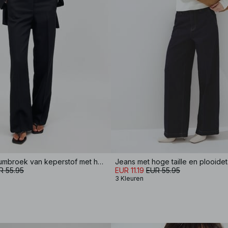
Rechte kostuumbroek van keperstof met halfhoge taille
Jeans met hoge taille en plooideta
R 55.95
EUR 11.19
EUR 55.95
3 Kleuren