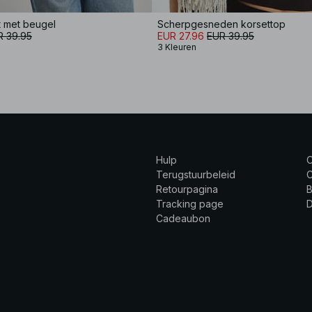
t met beugel
Scherpgesneden korsettop
R 39.95
EUR 27.96
EUR 39.95
3 Kleuren
Hulp
Terugstuurbeleid
C
Retourpagina
B
Tracking page
Cadeaubon