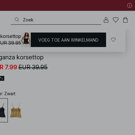
korsettop
VOEG TOE AAN WINKELMAND
KD
/
Tops
/
Mouwloze Tops
UR 39.95
ganza korsettop
R 7.99
EUR 39.95
0%
ur
:
Zwart