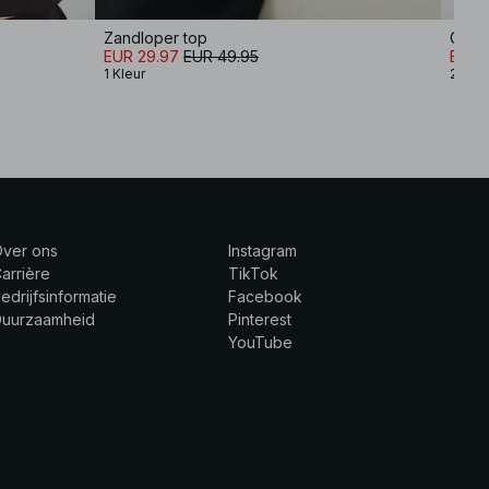
Zandloper top
Getai
EUR 29.97
EUR 49.95
EUR 
1 Kleur
2 Kle
Over ons
Instagram
arrière
TikTok
edrijfsinformatie
Facebook
Duurzaamheid
Pinterest
YouTube