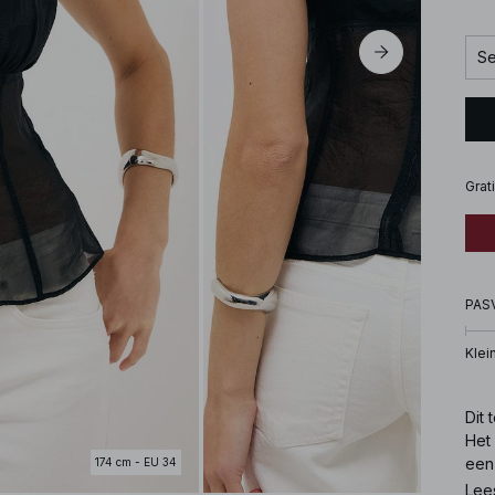
Se
Grat
PAS
Klei
Dit
Het 
een
174 cm - EU 34
hart
Lee