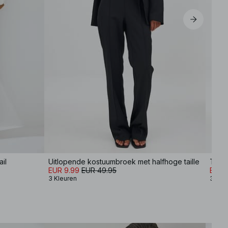
il
Uitlopende kostuumbroek met halfhoge taille
EUR 9.99
EUR 49.95
EUR 1
3 Kleuren
3 Kle