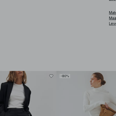
Art
Mat
Maa
Lev
-80%