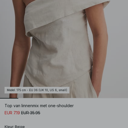
Model
:
175 cm - EU 36 (UK 10, US 6, small)
Top van linnenmix met one-shoulder
EUR 7.19
EUR 35.95
Kleur
:
Beige