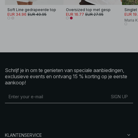
Soft Line gedrapeerde top
Oversized top met gesp
Singlet
EUR 34.96
EUR 49.95
EUR 16.77
EUR 27.95
EUR 19
Maria 
Schrijf je in om te genieten van speciale aanbiedingen,
exclusieve events en ontvang 15 % korting op je eerste
aankoop!
SIGN UP
KLANTENSERVICE