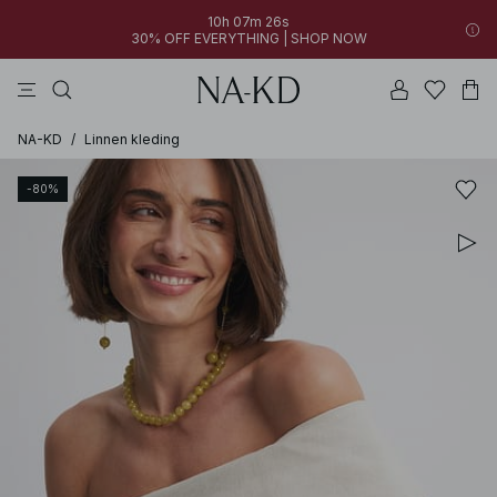
10h 07m 26s
30% OFF EVERYTHING | SHOP NOW
jurken
broeken
tops
bruine
zwarte
NA-KD
/
Linnen kleding
-80%