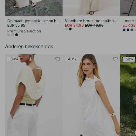
Op maat gemaakte linnen broek met wijde pijpen
Vloeibare broek met halfhoge pasvorm en elastische taille
EUR 55.95
EUR 34.96
EUR 49.95
EUR 39
Premium Selection
Anderen bekeken ook
-30%
-40%
-50%