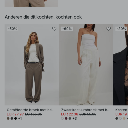
Anderen die dit kochten, kochten ook
-50%
-60%
-30%
Gemêleerde broek met halfhoge taille
Zwaar kostuumbroek met hoge taille
EUR 27.97
EUR 55.95
EUR 22.38
EUR 55.95
EUR 19
+1
+3