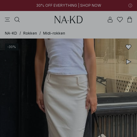
30% OFF EVERYTHING | SHOP NOW
jurken
broeken
tops
bruine
witte
NA-KD
/
Rokken
/
Midi-rokken
-30%