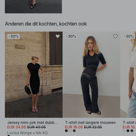
Anderen die dit kochten, kochten ook
-30%
-30%
-30%
Jersey mini-jurk met dubbele laag
T-shirt met langere mouwen
T-shir
EUR 34.96
EUR 49.95
EUR 16.06
EUR 22.95
EUR 16
Lovisa Worge x NA-KD