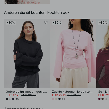
Anderen die dit kochten, kochten ook
-30%
-30%
-80%
Gebreide trui met omgeslagen mouwen
Zachte katoenen jersey top met wijde mouwen
Soft Li
EUR 27.96
EUR 39.95
EUR 25.16
EUR 35.95
EUR 7.1
+9
+1