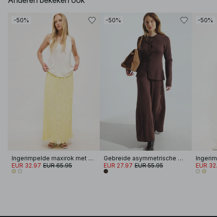
Anderen bekeken ook
-50%
-50%
-50%
Ingerimpelde maxirok met borduursel
Gebreide asymmetrische maxirok
EUR 32.97
EUR 65.95
EUR 27.97
EUR 55.95
EUR 32