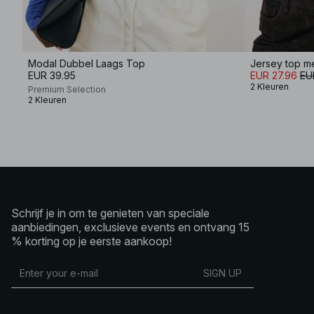
Modal Dubbel Laags Top
Jersey top me
EUR 39.95
EUR 27.96
EU
2 Kleuren
Premium Selection
2 Kleuren
Schrijf je in om te genieten van speciale
aanbiedingen, exclusieve events en ontvang 15
% korting op je eerste aankoop!
SIGN UP