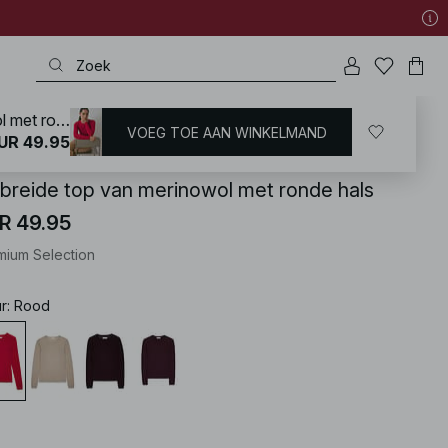
Gebreide top van merinowol met ronde hals
VOEG TOE AAN WINKELMAND
KD
/
Hoogwaardige kwaliteit
UR 49.95
breide top van merinowol met ronde hals
R 49.95
mium Selection
ur
:
Rood