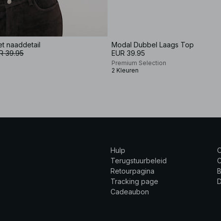
t naaddetail
Modal Dubbel Laags Top
R 39.95
EUR 39.95
Premium Selection
2 Kleuren
Hulp
Terugstuurbeleid
C
Retourpagina
B
Tracking page
Cadeaubon