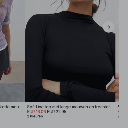
Gebreide top van merinowol met korte mouwen
Soft Line top met lange mouwen en trechterhals
EUR 16.06
EUR 22.95
EUR 
2 Kleuren
2 Kle