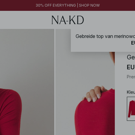
30% OFF EVERYTHING | SHOP NOW
NA-
E
Ge
EU
Pre
Kle