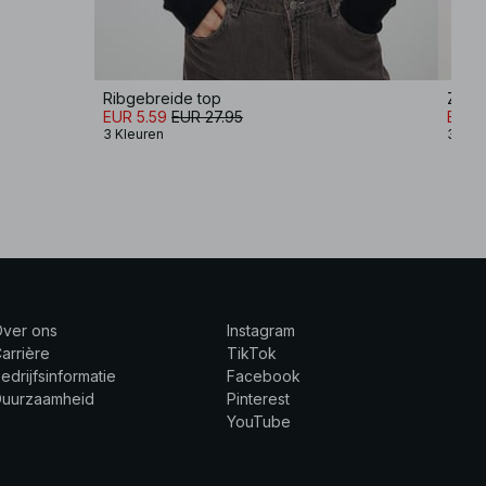
Ribgebreide top
EUR 5.59
EUR 27.95
EUR 
3 Kleuren
3 Kle
Over ons
Instagram
arrière
TikTok
edrijfsinformatie
Facebook
Duurzaamheid
Pinterest
YouTube