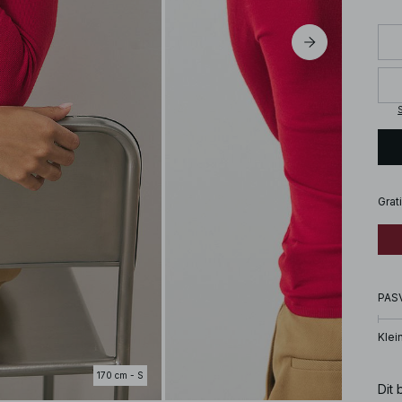
S
Grat
PAS
Klei
170 cm - S
Dit