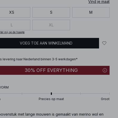
Vind je maat
XS
S
M
L
XL
tel mij op de hoogte
VOEG TOE AAN WINKELMAND
is levering naar Nederland binnen 3-5 werkdagen*
30% OFF EVERYTHING
VORM
n
Precies op maat
Groot
 bovenstuk met lange mouwen is gemaakt van merino wol en