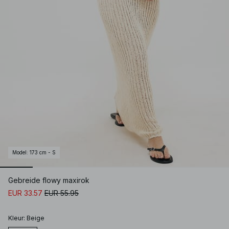
Model
:
173 cm - S
Gebreide flowy maxirok
EUR 33.57
EUR 55.95
Kleur
:
Beige