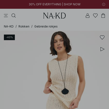
30% OFF EVERYTHING | SHOP NOW
jurken
broeken
tops
zwarte
bruine
NA-KD
/
Rokken
/
Gebreide rokjes
-40%