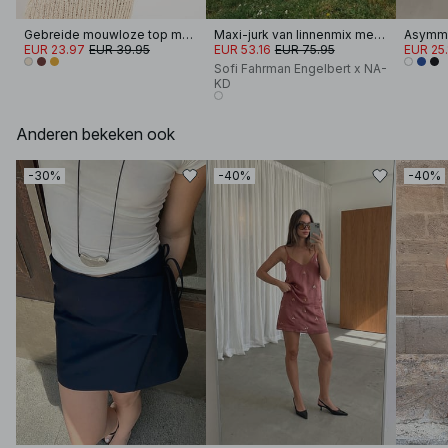
Gebreide mouwloze top met boothals
Maxi-jurk van linnenmix met opdruk
Asymme
EUR 23.97
EUR 39.95
EUR 53.16
EUR 75.95
EUR 25.
Sofi Fahrman Engelbert x NA-
KD
Anderen bekeken ook
-30%
-40%
-40%