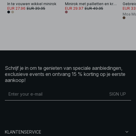
In te vouwen wikkel minirok
Minirok met pailletten en kralen
EUR 27.96
EUR 39.95
EUR 29.97
EUR 49.95
EUR 33
Moa Ma
Schrijf je in om te genieten van speciale aanbiedingen,
exclusieve events en ontvang 15 % korting op je eerste
aankoop!
SIGN UP
KLANTENSERVICE