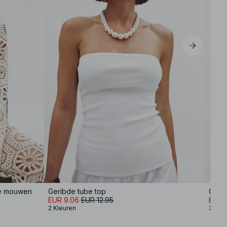
ge mouwen
Geribde tube top
Gestr
EUR 9.06
EUR 12.95
EUR 1
2 Kleuren
3 Kle