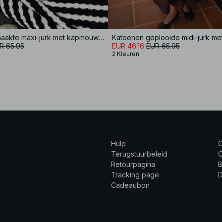
Gebreide gehaakte maxi-jurk met kapmouwen
R 65.95
EUR 46.16
EUR 65.95
2 Kleuren
Hulp
Terugstuurbeleid
C
Retourpagina
B
Tracking page
Cadeaubon