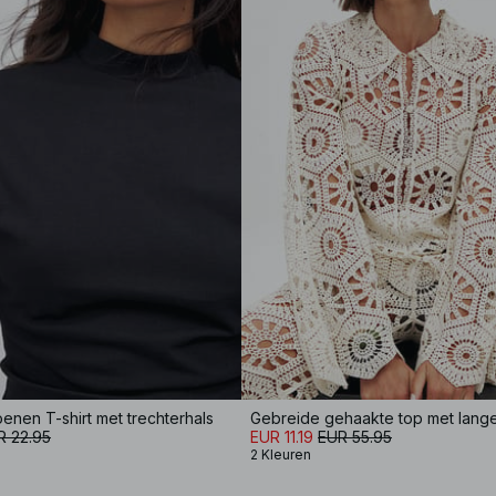
nen T-shirt met trechterhals
Gebreide gehaakte top met lan
R 22.95
EUR 11.19
EUR 55.95
2 Kleuren