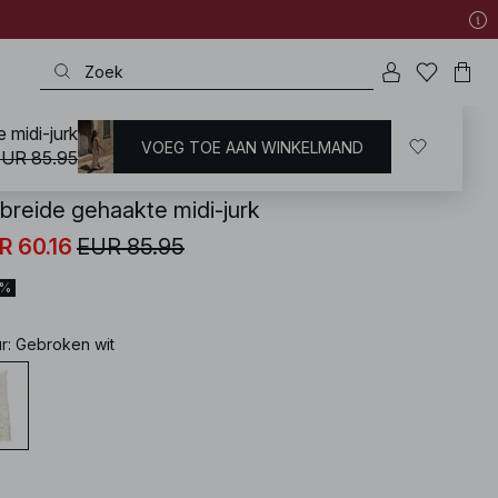
 midi-jurk
VOEG TOE AAN WINKELMAND
KD
/
Jurken
/
Gebreide jurken
UR 85.95
breide gehaakte midi-jurk
R 60.16
EUR 85.95
0%
ur
:
Gebroken wit