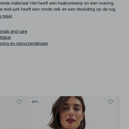
reide materiaal. Het heeft een haakontwerp en een voering.
 midi-jurk heeft een ronde nek en een ritssluiting op de rug.
 midi-jurk komt in gebroken wit.
s meer
ikelnummer
:
1100-011268-0260
erials and care
ttabel
ering en retourzendingen
-30%
-80