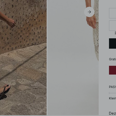
S
Grat
PAS
Klei
Dez