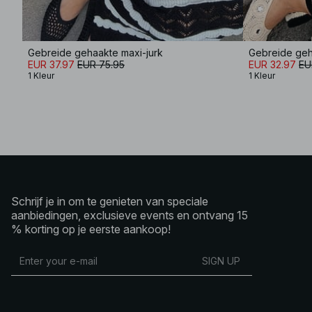
Gebreide gehaakte maxi-jurk
EUR 37.97
EUR 75.95
EUR 32.97
EU
1 Kleur
1 Kleur
Schrijf je in om te genieten van speciale
aanbiedingen, exclusieve events en ontvang 15
% korting op je eerste aankoop!
SIGN UP