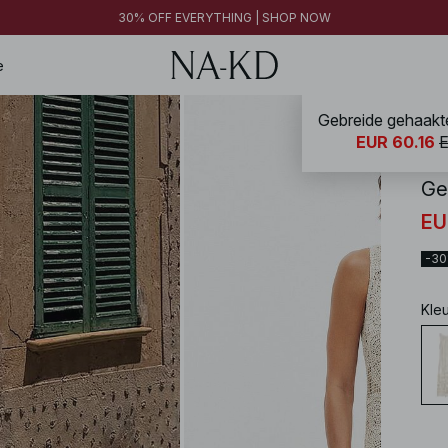
30% OFF EVERYTHING | SHOP NOW
FINAL SALE | SHOP NOW
30% OFF EVERYTHING | SHOP NOW
FINAL SALE | SHOP NOW
e
Gebreide gehaakte
NA-
EUR 60.16
E
Ge
EU
-3
Kle