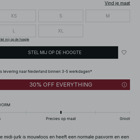
Vind je maat
XS
S
M
L
XL
tel mij op de hoogte
STEL MIJ OP DE HOOGTE
is levering naar Nederland binnen 3-5 werkdagen*
30% OFF EVERYTHING
VORM
n
Precies op maat
Groot
e midi-jurk is mouwloos en heeft een normale pasvorm en een