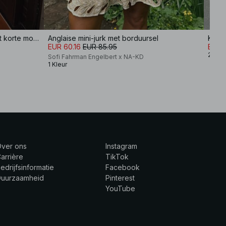
Katoenen geplooide midi-jurk met korte mouwen
Anglaise mini-jurk met borduursel
EUR 60.16
EUR 85.95
EUR 
2 Kle
Sofi Fahrman Engelbert x NA-KD
1 Kleur
Over ons
Instagram
arrière
TikTok
edrijfsinformatie
Facebook
Duurzaamheid
Pinterest
YouTube