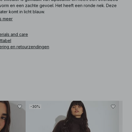
vorm en een zachte gevoel. Het heeft een ronde nek. Deze
ter komt in licht blauw.
s meer
ikelnummer
:
1100-012118-0047
erials and care
ttabel
ering en retourzendingen
-30%
-30