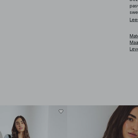
pas
swea
Lee
Art
Mat
Maa
Lev