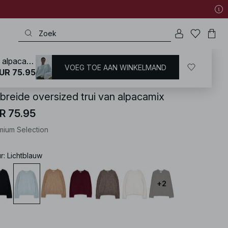
Gebreide oversized trui van alpacamix
VOEG TOE AAN WINKELMAND
KD
/
Hoogwaardige kwaliteit
UR 75.95
breide oversized trui van alpacamix
R 75.95
mium Selection
ur
:
Lichtblauw
+
2