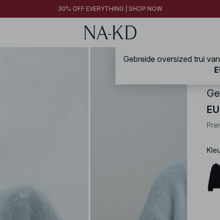
30% OFF EVERYTHING | SHOP NOW
NA-
E
Ge
EU
Pre
Kle