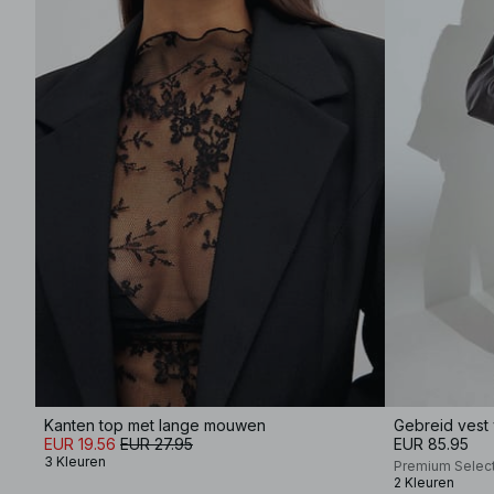
Kanten top met lange mouwen
Gebreid vest
EUR 19.56
EUR 27.95
EUR 85.95
3 Kleuren
Premium Selec
2 Kleuren