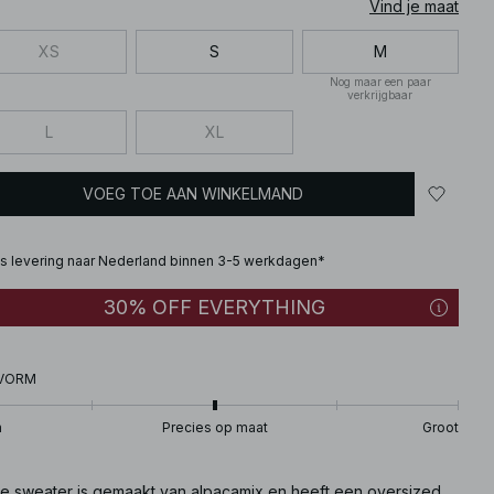
Vind je maat
XS
S
M
Nog maar een paar
verkrijgbaar
L
XL
VOEG TOE AAN WINKELMAND
is levering naar Nederland binnen 3-5 werkdagen*
30% OFF EVERYTHING
VORM
n
Precies op maat
Groot
e sweater is gemaakt van alpacamix en heeft een oversized