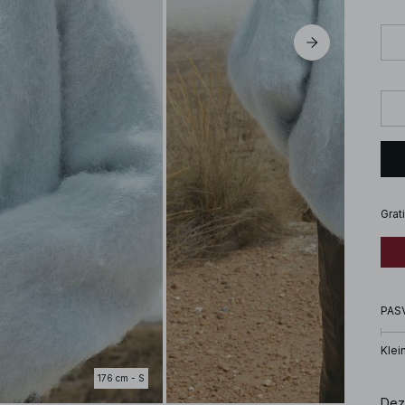
Grat
PAS
Klei
176 cm - S
Dez