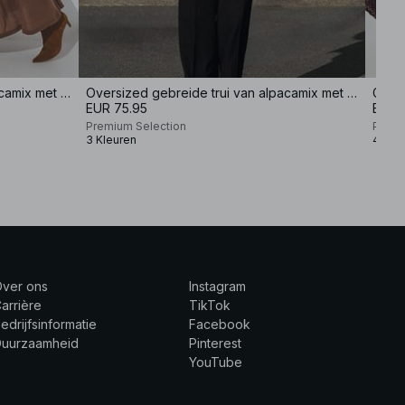
Oversized gebreide trui van alpacamix met lage halslijn
Oversized gebreide trui van alpacamix met lage halslijn
EUR 75.95
EUR 
Premium Selection
Premi
3 Kleuren
4 Kle
Over ons
Instagram
arrière
TikTok
edrijfsinformatie
Facebook
Duurzaamheid
Pinterest
YouTube