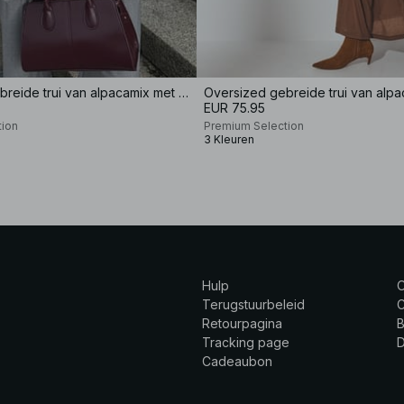
Oversized gebreide trui van alpacamix met lage halslijn
EUR 75.95
tion
Premium Selection
3 Kleuren
Hulp
Terugstuurbeleid
C
Retourpagina
B
Tracking page
Cadeaubon