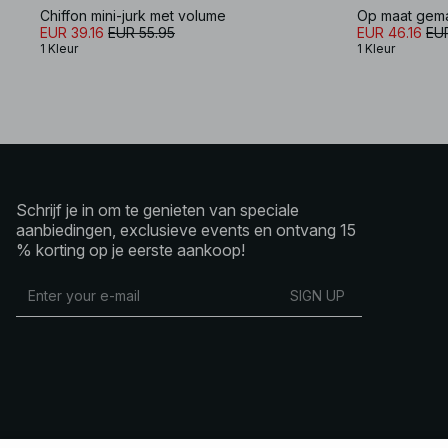
Chiffon mini-jurk met volume
Op maat gema
EUR 39.16
EUR 55.95
EUR 46.16
EU
1 Kleur
1 Kleur
Schrijf je in om te genieten van speciale
aanbiedingen, exclusieve events en ontvang 15
% korting op je eerste aankoop!
SIGN UP