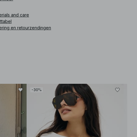
ikelnummer
:
1812-000112-2099
erials and care
ttabel
ering en retourzendingen
-30%
-30