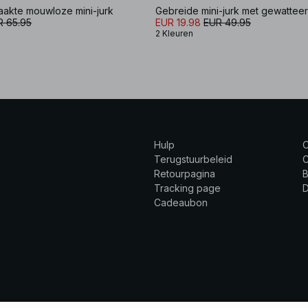
akte mouwloze mini-jurk
R 65.95
EUR 19.98
EUR 49.95
2 Kleuren
Hulp
Terugstuurbeleid
C
Retourpagina
B
Tracking page
Cadeaubon