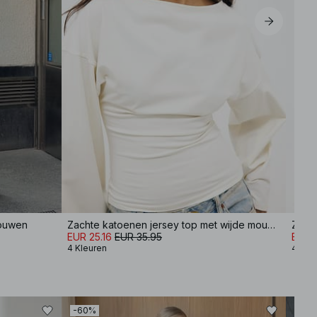
mouwen
Zachte katoenen jersey top met wijde mouwen
EUR 25.16
EUR 35.95
EUR 2
4 Kleuren
4 Kle
-60%
-30