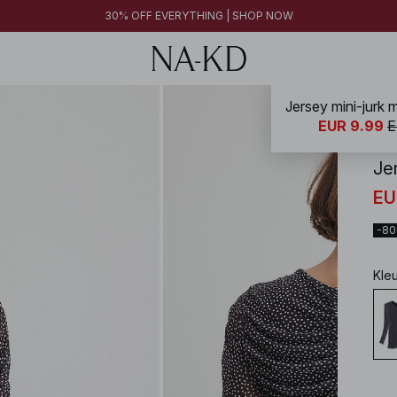
30% OFF EVERYTHING | SHOP NOW
Jersey mini-jurk 
NA-
EUR 9.99
E
Je
EU
-8
Kle