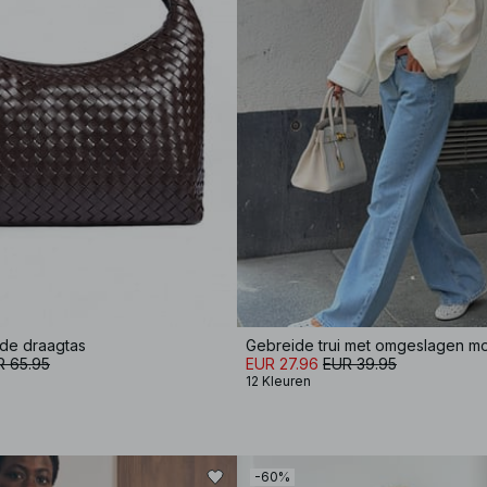
de draagtas
Gebreide trui met omgeslagen 
R 65.95
EUR 27.96
EUR 39.95
12 Kleuren
-60%