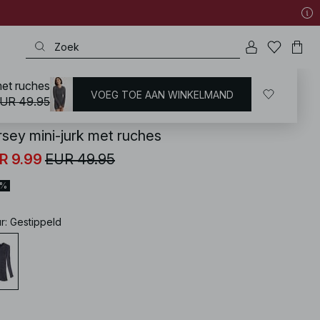
met ruches
VOEG TOE AAN WINKELMAND
KD
/
Jurken
/
Mini-jurken
UR 49.95
rsey mini-jurk met ruches
R 9.99
EUR 49.95
0%
ur
:
Gestippeld