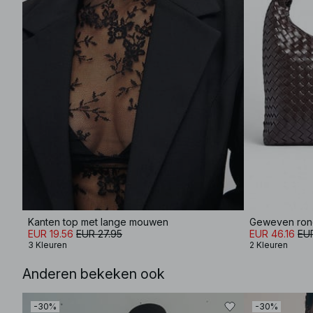
Kanten top met lange mouwen
Geweven ron
EUR 19.56
EUR 27.95
EUR 46.16
EU
3 Kleuren
2 Kleuren
Anderen bekeken ook
-30%
-30%