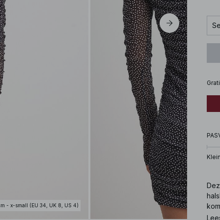
Se
Grat
PAS
Klei
Deze
hals
komt
cm - x-small (EU 34, UK 8, US 4)
Lee