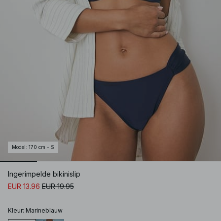
Model
:
170 cm - S
Ingerimpelde bikinislip
EUR 13.96
EUR 19.95
Kleur
:
Marineblauw