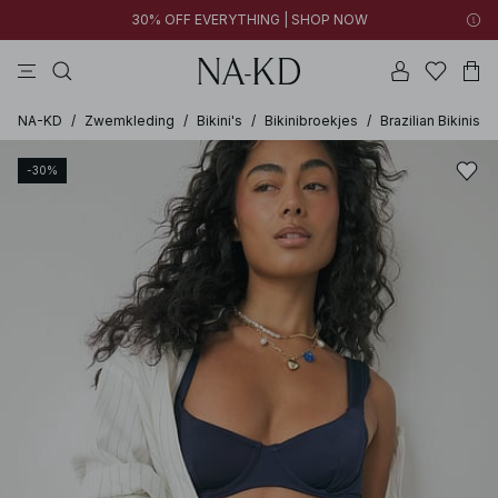
30% OFF EVERYTHING | SHOP NOW
jurken
broeken
tops
kleding
diepbruine
NA-KD
/
Zwemkleding
/
Bikini's
/
Bikinibroekjes
/
Brazilian Bikinis
-30%