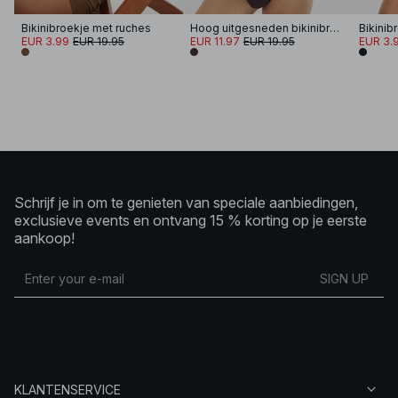
Bikinibroekje met ruches
Hoog uitgesneden bikinibroekje met hoge taille
Bikinib
EUR 3.99
EUR 19.95
EUR 11.97
EUR 19.95
EUR 3.
Schrijf je in om te genieten van speciale aanbiedingen,
exclusieve events en ontvang 15 % korting op je eerste
aankoop!
SIGN UP
KLANTENSERVICE