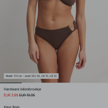
Model
:
173 cm - small (EU 36, UK 10, US 6)
Hardware bikinibroekje
EUR 3.99
EUR 19.95
Kleur
:
Bruin