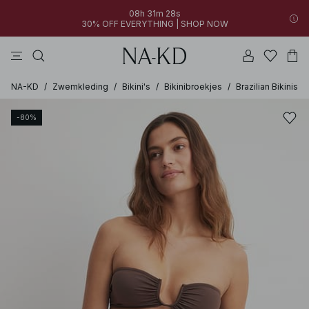
08h 31m 28s
30% OFF EVERYTHING | SHOP NOW
jurken
broeken
tops
bruine
zwarte
NA-KD
/
Zwemkleding
/
Bikini's
/
Bikinibroekjes
/
Brazilian Bikinis
-80%