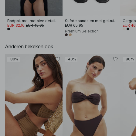
Badpak met metalen details en cut-out
Suède sandalen met gekruiste bandjes
EUR 32.16
EUR 45.95
EUR 65.95
EUR 46
Premium Selection
Anderen bekeken ook
-80%
-40%
-80%