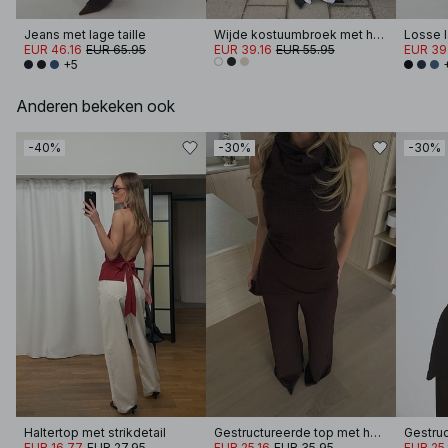
Jeans met lage taille
Wijde kostuumbroek met hoge taille
EUR 46.16
EUR 65.95
EUR 39.16
EUR 55.95
EUR 39
+5
Anderen bekeken ook
-40%
-30%
-30%
Haltertop met strikdetail
Gestructureerde top met halter
EUR 16.77
EUR 27.95
EUR 25.16
EUR 35.95
EUR 25.