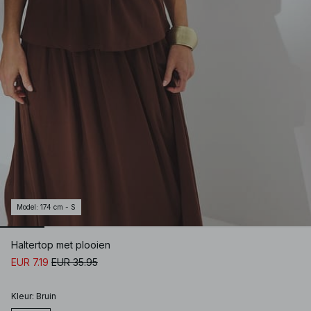
Model
:
174 cm - S
Haltertop met plooien
EUR 7.19
EUR 35.95
Kleur
:
Bruin