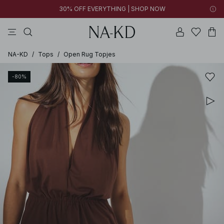
30% OFF EVERYTHING | SHOP NOW
jurken
lange mouwen tops
tops
broeken
bruine
NA-KD
/
Tops
/
Open Rug Topjes
-80%