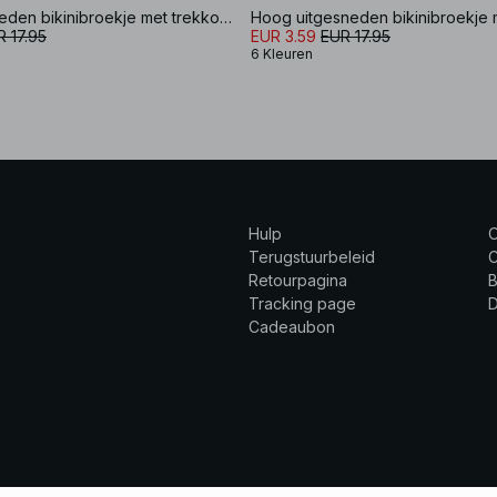
Hoog uitgesneden bikinibroekje met trekkoordstrik
 17.95
EUR 3.59
EUR 17.95
6 Kleuren
Hulp
Terugstuurbeleid
C
Retourpagina
B
Tracking page
Cadeaubon