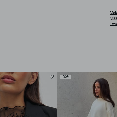
Art
Mat
Maa
Lev
-30%