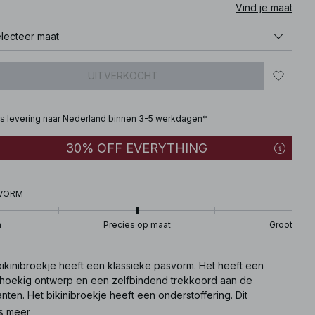
Vind je maat
lecteer maat
UITVERKOCHT
is levering naar Nederland binnen 3-5 werkdagen*
30% OFF EVERYTHING
VORM
n
Precies op maat
Groot
bikinibroekje heeft een klassieke pasvorm. Het heeft een
ehoekig ontwerp en een zelfbindend trekkoord aan de
anten. Het bikinibroekje heeft een onderstoffering. Dit
nibroekje komt in roze.
s meer