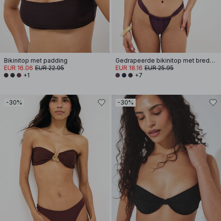
Bikinitop met padding
Gedrapeerde bikinitop met brede band
EUR 16.06
EUR 22.95
EUR 18.16
EUR 25.95
+1
+7
-30%
-30%