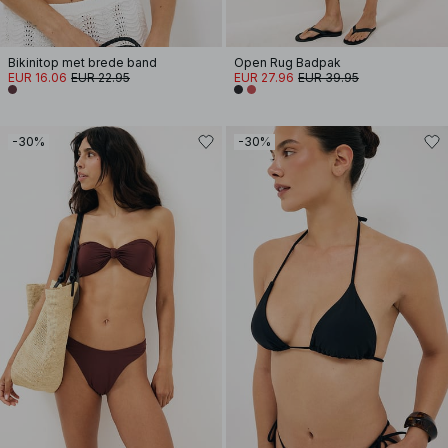
Bikinitop met brede band
Open Rug Badpak
EUR 16.06
EUR 22.95
EUR 27.96
EUR 39.95
-30%
-30%