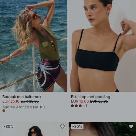
Badpak met halternek
Bikinitop met padding
EUR 25.16
EUR 35.95
EUR 16.06
EUR 22.95
+1
Audrey Afonso x NA-KD
-30%
-30%