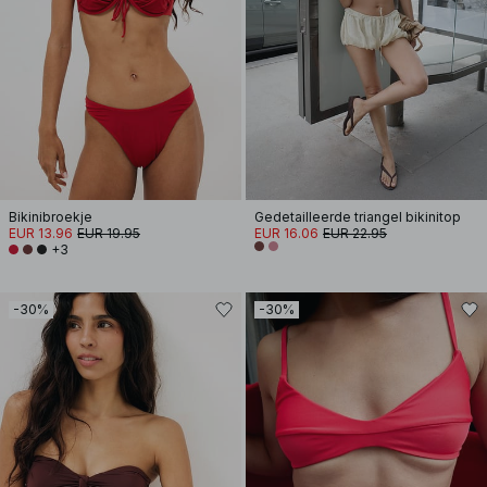
Bikinibroekje
Gedetailleerde triangel bikinitop
EUR 13.96
EUR 19.95
EUR 16.06
EUR 22.95
+3
-30%
-30%