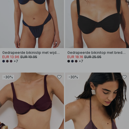
Gedrapeerde bikinislip met wijde band
Gedrapeerde bikinitop met brede band
EUR 13.96
EUR 19.95
EUR 18.16
EUR 25.95
+7
+7
-30%
-30%