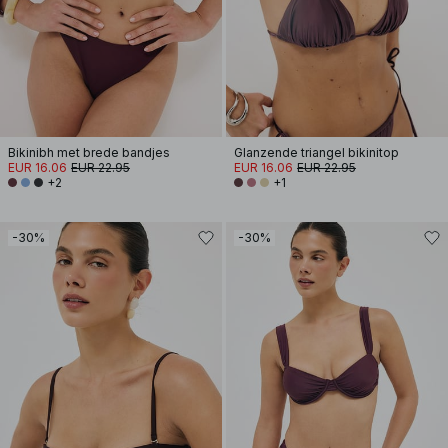
Bikinibh met brede bandjes
Glanzende triangel bikinitop
EUR 16.06
EUR 22.95
EUR 16.06
EUR 22.95
+2
+1
-30%
-30%