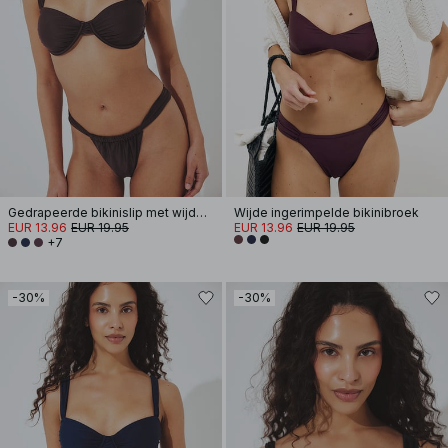
Gedrapeerde bikinislip met wijde band
Wijde ingerimpelde bikinibroek
EUR 13.96
EUR 19.95
EUR 13.96
EUR 19.95
+7
-30%
-30%