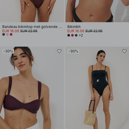
Bandeau bikinitop met golvende band
Bikinibh
EUR 16.06
EUR 22.95
EUR 16.06
EUR 22.95
+2
-30%
-30%