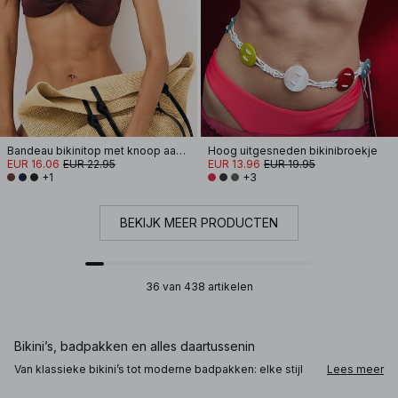
Bandeau bikinitop met knoop aan de voorkant
Hoog uitgesneden bikinibroekje
EUR 16.06
EUR 22.95
EUR 13.96
EUR 19.95
+1
+3
BEKIJK MEER PRODUCTEN
36 van 438 artikelen
Bikini’s, badpakken en alles daartussenin
Van klassieke bikini’s tot moderne badpakken: elke stijl
Lees meer
biedt een andere balans tussen bedekking, support en
vorm. Triangel bikinitops en brazilian bikinibroekjes