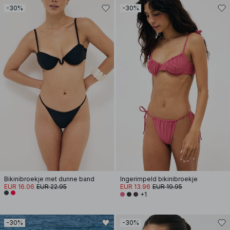
-30%
-30%
Bikinibroekje met dunne band
Ingerimpeld bikinibroekje
EUR 16.06
EUR 22.95
EUR 13.96
EUR 19.95
+1
-30%
-30%