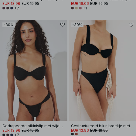
EUR 13.96
EUR 19.95
EUR 16.06
EUR 22.95
+7
+1
-30%
-30%
Gedrapeerde bikinislip met wijde band
Gestructureerd bikinibroekje met hoge taille
EUR 13.96
EUR 19.95
EUR 13.96
EUR 19.95
+7