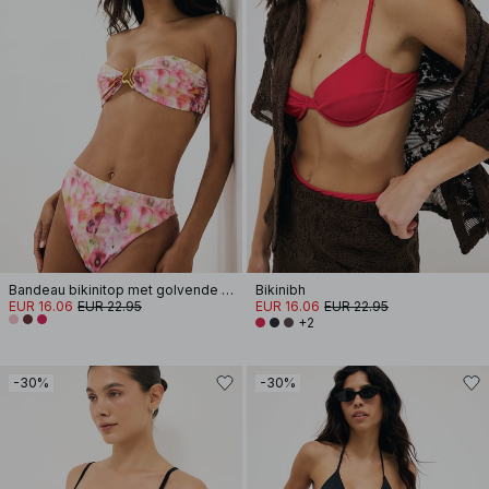
Bandeau bikinitop met golvende band
Bikinibh
EUR 16.06
EUR 22.95
EUR 16.06
EUR 22.95
+2
-30%
-30%