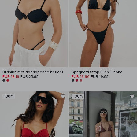
Bikinibh met doorlopende beugel
Spaghetti Strap Bikini Thong
EUR 18.16
EUR 25.95
EUR 13.96
EUR 19.95
-30%
-30%