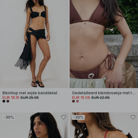
Bikinitop met wijde banddetail
Gedetailleerd bikinibroekje met trekkoord
EUR 18.16
EUR 25.95
EUR 16.06
EUR 22.95
-30%
-30%