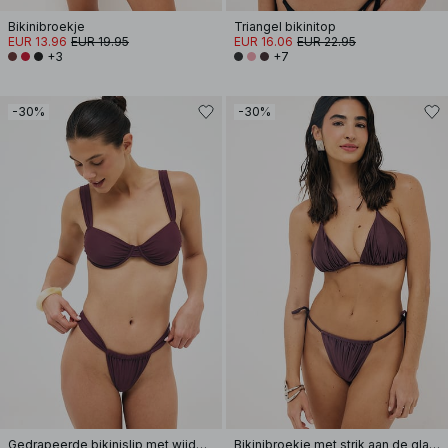
Bikinibroekje
Triangel bikinitop
EUR 13.96
EUR 19.95
EUR 16.06
EUR 22.95
+3
+7
-30%
-30%
Gedrapeerde bikinislip met wijde band
Bikinibroekje met strik aan de glanzende kant