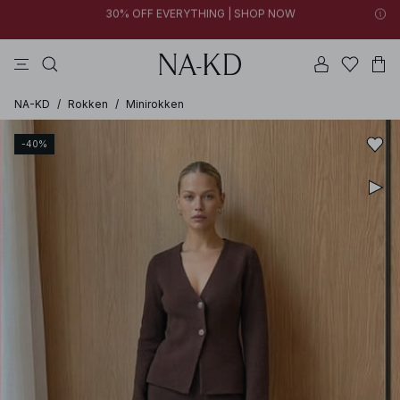
FINAL SALE | SHOP NOW
jurken
tops
broeken
kleding
bruine
30% OFF EVERYTHING | SHOP NOW
FINAL SALE | SHOP NOW
NA-KD
/
Rokken
/
Minirokken
-40%