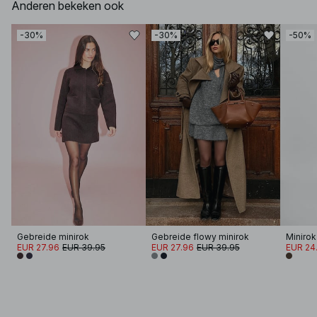
Anderen bekeken ook
-30%
-30%
-50%
Gebreide minirok
Gebreide flowy minirok
Minirok
EUR 27.96
EUR 39.95
EUR 27.96
EUR 39.95
EUR 24