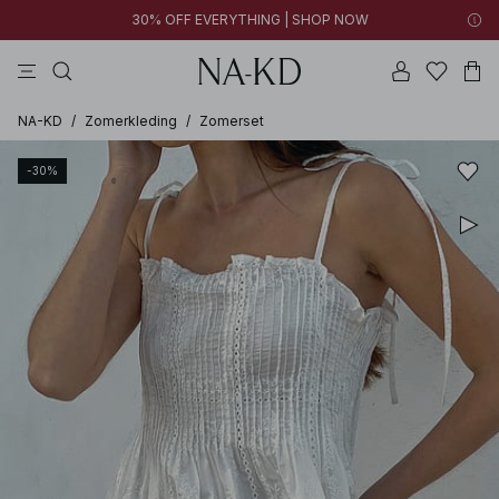
30% OFF EVERYTHING | SHOP NOW
jurken
broeken
tops
bruine
witte
NA-KD
/
Zomerkleding
/
Zomerset
-30%