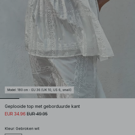
Model
:
180 cm - EU 36 (UK 10, US 6, small)
Geplooide top met geborduurde kant
EUR 34.96
EUR 49.95
Kleur
:
Gebroken wit