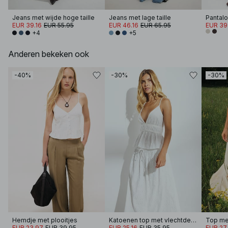
Jeans met wijde hoge taille
Jeans met lage taille
EUR 39.16
EUR 55.95
EUR 46.16
EUR 65.95
EUR 39
+4
+5
Anderen bekeken ook
-40%
-30%
-30%
Hemdje met plooitjes
Katoenen top met vlechtdetail
Top me
EUR 23.97
EUR 39.95
EUR 25.16
EUR 35.95
EUR 27