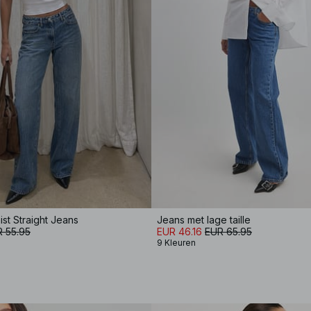
st Straight Jeans
Jeans met lage taille
 55.95
EUR 46.16
EUR 65.95
9 Kleuren