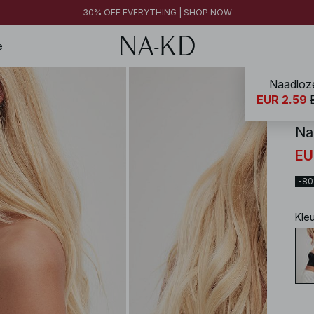
30% OFF EVERYTHING | SHOP NOW
30% OFF EVERYTHING | SHOP NOW
FINAL SALE | SHOP NOW
e
Naadloze
NA-
EUR 2.59
Na
EU
-8
Kle