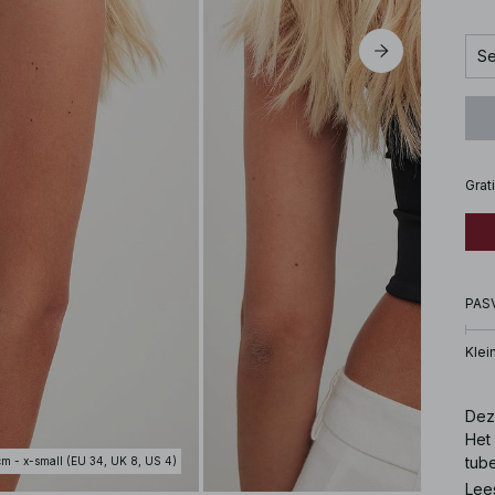
Se
Grat
PAS
Klei
Dez
Het 
tube
cm - x-small (EU 34, UK 8, US 4)
Lee