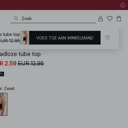
 tube top
VOEG TOE AAN WINKELMAND
KD
/
Tops
/
Crop Tops
EUR 12.95
adloze tube top
R 2.59
EUR 12.95
0%
ur
:
Zwart