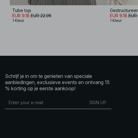
Tube top
EUR 9.18
EUR 22.95
EUR 9.18
EUR 
1 Kleur
1 Kleur
Schrijf je in om te genieten van speciale
aanbiedingen, exclusieve events en ontvang 15
% korting op je eerste aankoop!
SIGN UP