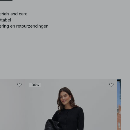
ikelnummer
:
1044-000286-0002
erials and care
ttabel
ering en retourzendingen
-30%
-30