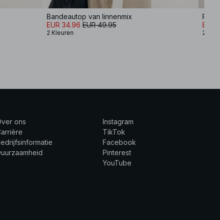
Bandeautop van linnenmix
Plis
EUR 34.96
EUR 49.95
EUR 
2 Kleuren
2 Kle
Over ons
Instagram
arrière
TikTok
edrijfsinformatie
Facebook
Duurzaamheid
Pinterest
YouTube