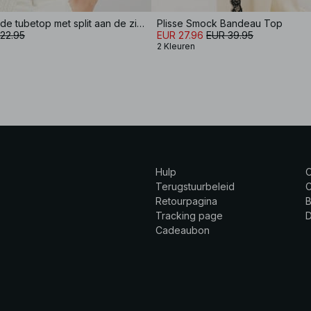
Gestructureerde tubetop met split aan de zijkant
Plisse Smock Bandeau Top
22.95
EUR 27.96
EUR 39.95
2 Kleuren
Hulp
Terugstuurbeleid
C
Retourpagina
B
Tracking page
Cadeaubon