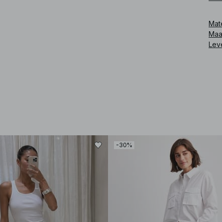
Art
Mat
Maa
Lev
-30%