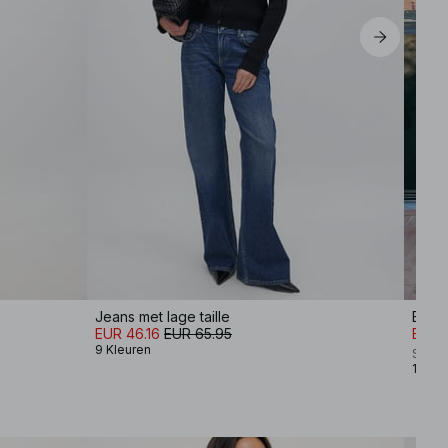
Jeans met lage taille
Buckl
EUR 46.16
EUR 65.95
EUR 3
9 Kleuren
Scand
1 Kleu