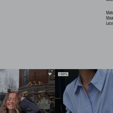
Art
Mat
Maa
Lev
-30%