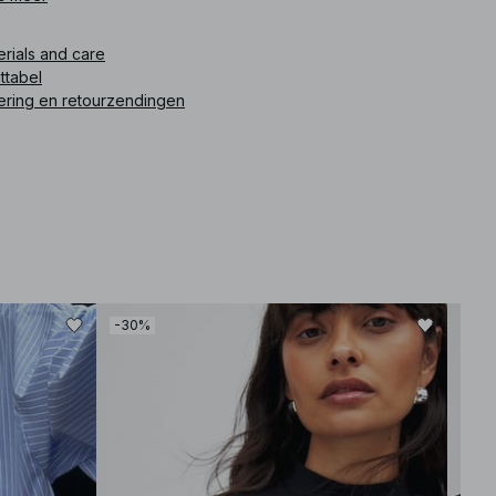
ikelnummer
:
1100-010445-6670
erials and care
ttabel
ering en retourzendingen
-30%
-30