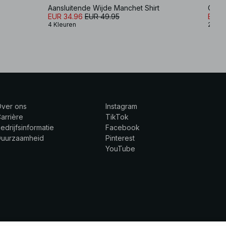
Aansluitende Wijde Manchet Shirt
EUR 34.96
EUR 49.95
EUR 3
4 Kleuren
2 Kle
Over ons
Instagram
arrière
TikTok
edrijfsinformatie
Facebook
Duurzaamheid
Pinterest
YouTube