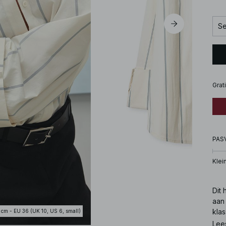
Se
Grat
PAS
Klei
Dit
aan
kla
 cm - EU 36 (UK 10, US 6, small)
stri
Lee