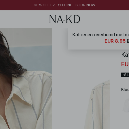
30% OFF EVERYTHING | SHOP NOW
NA-
EUR 8.95
Ka
EU
-8
Kle