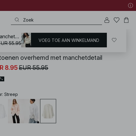
Katoenen overhemd met manchetdetail
VOEG TOE AAN WINKELMAND
KD
/
Overhemden & Blouses
/
Overhemden
EUR 55.95
toenen overhemd met manchetdetail
R 8.95
EUR 55.95
4%
ur
:
Streep