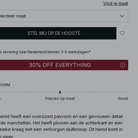
Vind je maat
lecteer maat
STEL MIJ OP DE HOOGTE
is levering naar Nederland binnen 3-5 werkdagen*
30% OFF EVERYTHING
VORM
n
Precies op maat
Groot
 hemd heeft een oversized pasvorm en een gevouwen detail
 de manchetten. Het heeft plooien aan de achterkant en een
ssieke kraag met een verborgen sluitknoop. Dit hemd komt in
pe.
s meer