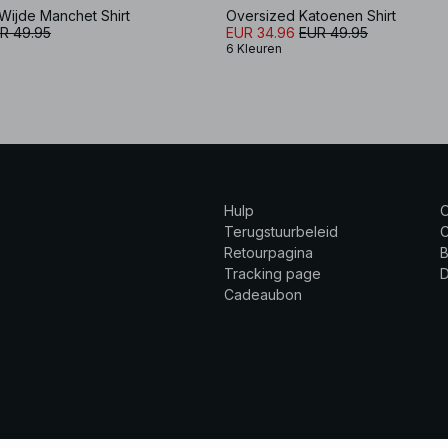
Wijde Manchet Shirt
Oversized Katoenen Shirt
R 49.95
EUR 34.96
EUR 49.95
6 Kleuren
Hulp
Terugstuurbeleid
C
Retourpagina
B
Tracking page
Cadeaubon