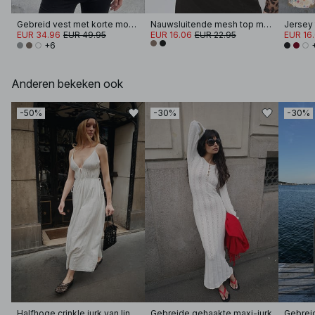
Gebreid vest met korte mouwen
Nauwsluitende mesh top met ronde hals
Jersey 
EUR 34.96
EUR 49.95
EUR 16.06
EUR 22.95
EUR 16
+6
Anderen bekeken ook
-50%
-30%
-30%
Halfhoge crinkle jurk van linnenmix met volumineuze band
Gebreide gehaakte maxi-jurk
Gebrei