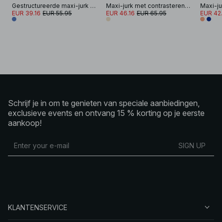
Gestructureerde maxi-jurk met verlaagde taille
Maxi-jurk met contrasterende taille
EUR 39.16
EUR 55.95
EUR 46.16
EUR 65.95
EUR 42
Schrijf je in om te genieten van speciale aanbiedingen,
exclusieve events en ontvang 15 % korting op je eerste
aankoop!
SIGN UP
KLANTENSERVICE