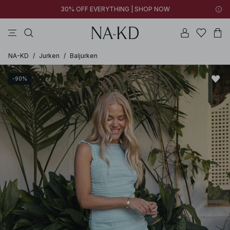
30% OFF EVERYTHING | SHOP NOW
jurken
broeken
tops
kleding
zwarte
NA-KD
/
Jurken
/
Baljurken
-90%