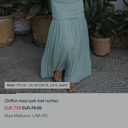
Model
:
170 cm - EU 36 (UK 10, US 6, small)
Chiffon maxi-jurk met ruches
EUR 7.59
EUR 75.95
Moa Mattsson x NA-KD