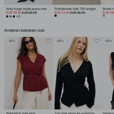
Alley hoge wijde jeans met hoge taille
Puntobroek met 7/8-lengte
EUR 39.16
EUR 55.95
EUR 32.16
EUR 45.95
EUR 39
+3
Anderen bekeken ook
-30%
-30%
-30%
Wikkeltop met riem
Top met gesp en overslag