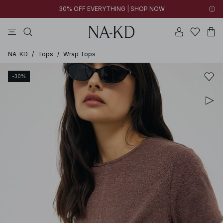
30% OFF EVERYTHING | SHOP NOW
broeken
tops
kleding
bruine
katoenen
NA-KD
/
Tops
/
Wrap Tops
-30%