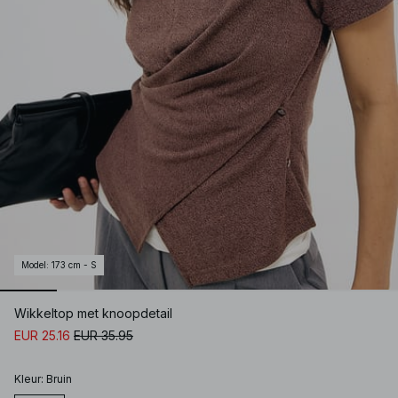
Model
:
173 cm - S
Wikkeltop met knoopdetail
EUR 25.16
EUR 35.95
Kleur
:
Bruin