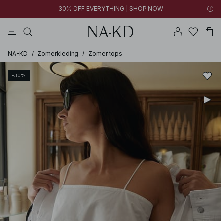
30% OFF EVERYTHING | SHOP NOW
jurken
broeken
tops
kleding
diepbruine
NA-KD
/
Zomerkleding
/
Zomer tops
-30%