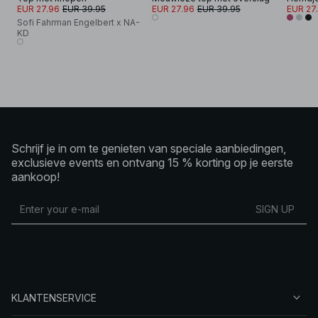
EUR 27.96
EUR 39.95
EUR 27.96
EUR 39.95
EUR 27
Sofi Fahrman Engelbert x NA-
KD
Schrijf je in om te genieten van speciale aanbiedingen,
exclusieve events en ontvang 15 % korting op je eerste
aankoop!
SIGN UP
KLANTENSERVICE