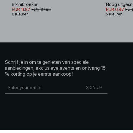
Bikinibroekje
Hoog uitgesn
EUR 11.97
EUR 19.95
EUR 6.47
EUR
6 Kleuren
5 Kleuren
Schrijf je in om te genieten van speciale
aanbiedingen, exclusieve events en ontvang 15
% korting op je eerste aankoop!
SIGN UP