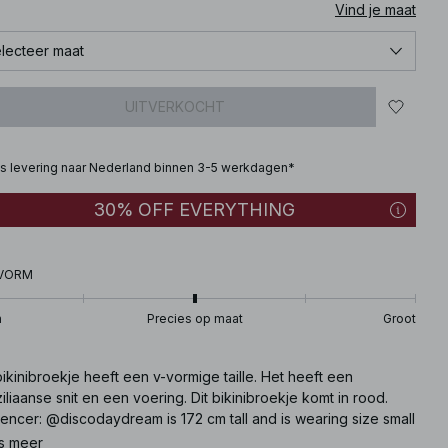
Vind je maat
lecteer maat
UITVERKOCHT
is levering naar Nederland binnen 3-5 werkdagen*
30% OFF EVERYTHING
VORM
n
Precies op maat
Groot
bikinibroekje heeft een v-vormige taille. Het heeft een
iliaanse snit en een voering. Dit bikinibroekje komt in rood.
uencer: @discodaydream is 172 cm tall and is wearing size small
36, UK 10, US 6).
s meer