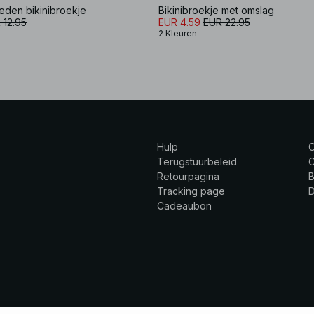
eden bikinibroekje
Bikinibroekje met omslag
 12.95
EUR 4.59
EUR 22.95
2 Kleuren
Hulp
Terugstuurbeleid
C
Retourpagina
B
Tracking page
Cadeaubon