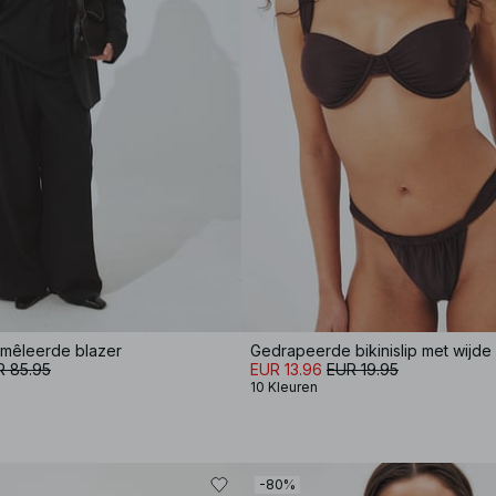
mêleerde blazer
Gedrapeerde bikinislip met wijde
R 85.95
EUR 13.96
EUR 19.95
10 Kleuren
-80%