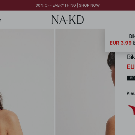
FINAL SALE | SHOP NOW
30% OFF EVERYTHING | SHOP NOW
FINAL SALE | SHOP NOW
e
Bi
NA-
EUR 3.99
Bik
EU
-8
Kle