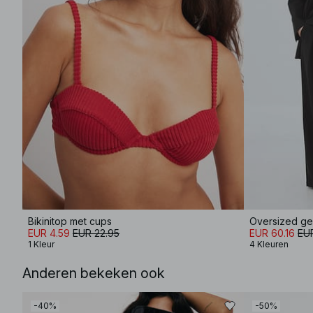
Bikinitop met cups
Oversized ge
EUR 4.59
EUR 22.95
EUR 60.16
EU
1 Kleur
4 Kleuren
Anderen bekeken ook
-40%
-50%