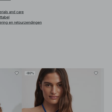
ikelnummer
:
1812-000661-0004
erials and care
ttabel
ering en retourzendingen
-80%
-80