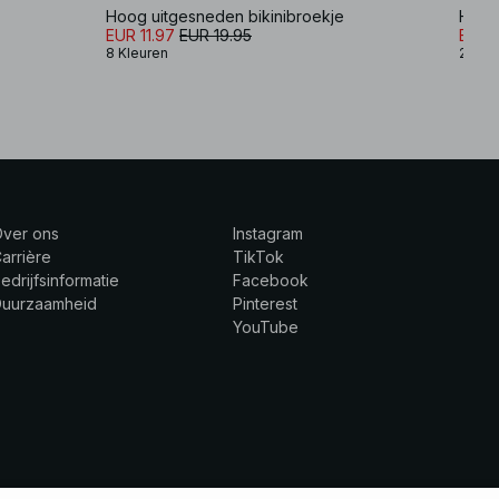
Hoog uitgesneden bikinibroekje
Hoog 
EUR 11.97
EUR 19.95
EUR 1
8 Kleuren
2 Kle
Over ons
Instagram
arrière
TikTok
edrijfsinformatie
Facebook
Duurzaamheid
Pinterest
YouTube