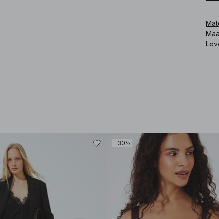
Art
Mat
Maa
Lev
-30%