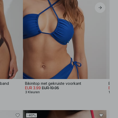
 band
Bikinitop met gekruiste voorkant
Bikin
EUR 3.99
EUR 19.95
EUR 
3 Kleuren
1 Kleu
-40%
-40