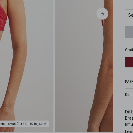
Se
Grat
PAS
Klei
Dit 
Braz
Infl
 cm - small (EU 36, UK 10, US 6)
(EU 
Lee